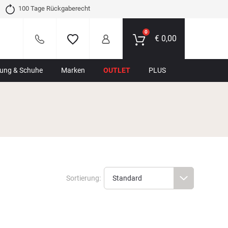
100 Tage Rückgaberecht
0
€
0,00
dung & Schuhe
Marken
OUTLET
PLUS
Sortierung: