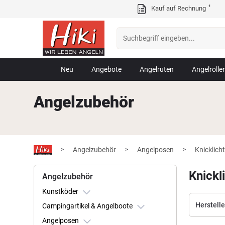
¹
Kauf auf Rechnung
Neu
Angebote
Angelruten
Angelrolle
Angelzubehör
Angelzubehör
Angelposen
Knicklich
>
>
>
Knickl
Angelzubehör
Kunstköder
Herstelle
Campingartikel & Angelboote
Angelposen