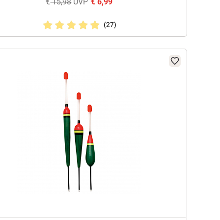
€
15,98
UVP
€
6,99
(27)