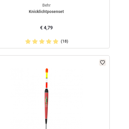
Behr
Knicklichtposenset
€
4,79
(18)