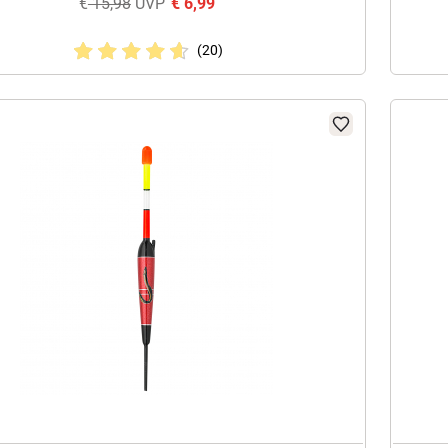
€
15,98
UVP
€
6,99
(20)