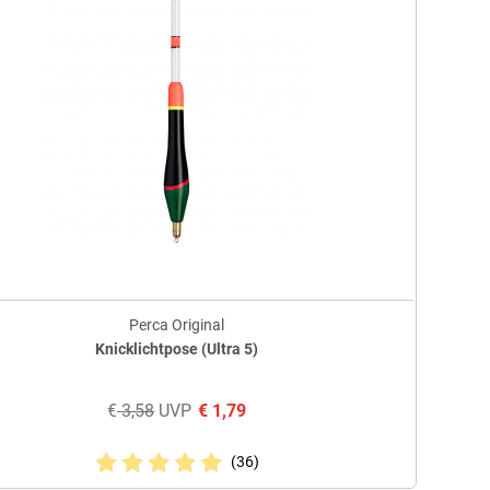
Perca Original
Knicklichtpose (Ultra 5)
€
3,58
UVP
€
1,79
(36)