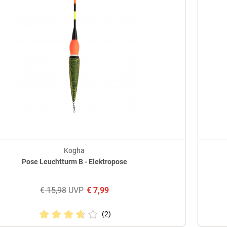
Kogha
Pose Leuchtturm B - Elektropose
€
15,98
UVP
€
7,99
(2)