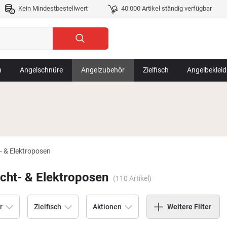
Kein Mindestbestellwert
40.000 Artikel ständig verfügbar
n
Angelschnüre
Angelzubehör
Zielfisch
Angelbeklei
t- & Elektroposen
icht- & Elektroposen
(
110
Artikel)
r
Zielfisch
Aktionen
Weitere Filter