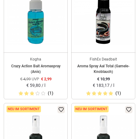
Kogha
FishEx Deadbait
Crazy Action Bait Aromaspray
Aroma Spray Aal Total (Garnele-
(Anis)
Knoblauch)
€
4,99
UVP
€
2,99
€
10,99
€
59,80 / l
€
183,17 / l
(1)
(1)
NEU IM SORTIMENT
NEU IM SORTIMENT