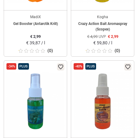
MadiX
Kogha
Gel Booster (Antarctik Krill)
Crazy Action Bait Aromaspray
(Scopex)
€
2,99
€
4,99
UVP
€
2,99
€
39,87 / l
€
59,80 / l
(0)
(0)
-34%
PLUS
-40%
PLUS