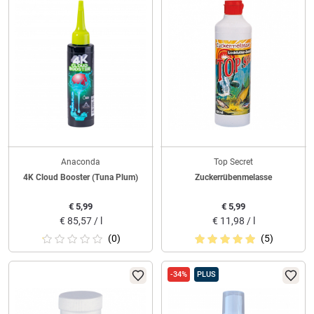
Anaconda
Top Secret
4K Cloud Booster (Tuna Plum)
Zuckerrübenmelasse
€
5,99
€
5,99
€
85,57 / l
€
11,98 / l
(0)
(5)
-34%
PLUS