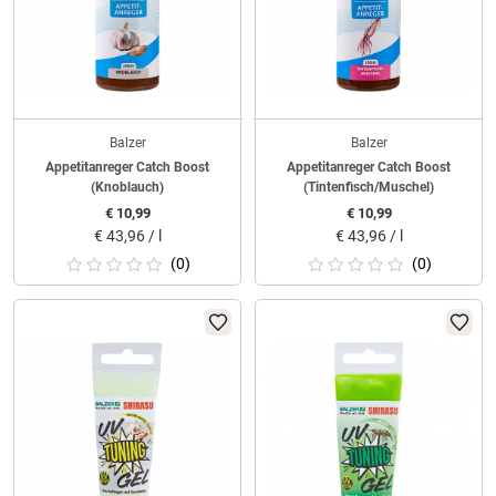
Balzer
Balzer
Appetitanreger Catch Boost
Appetitanreger Catch Boost
(Knoblauch)
(Tintenfisch/Muschel)
€
10,99
€
10,99
€
43,96 / l
€
43,96 / l
(0)
(0)