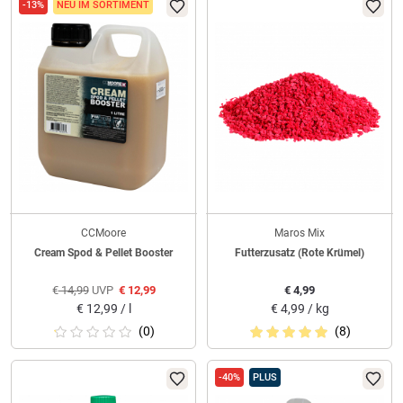
-13%
NEU IM SORTIMENT
CCMoore
Maros Mix
Cream Spod & Pellet Booster
Futterzusatz (Rote Krümel)
€
14,99
UVP
€
12,99
€
4,99
€
12,99 / l
€
4,99 / kg
(0)
(8)
-40%
PLUS