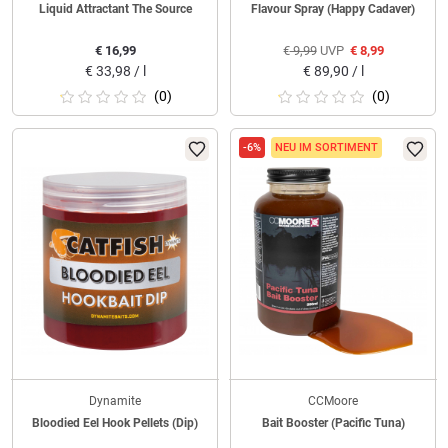
Liquid Attractant The Source
Flavour Spray (Happy Cadaver)
€
16,99
€
9,99
UVP
€
8,99
€
33,98 / l
€
89,90 / l
(0)
(0)
-6%
NEU IM SORTIMENT
Dynamite
CCMoore
Bloodied Eel Hook Pellets (Dip)
Bait Booster (Pacific Tuna)