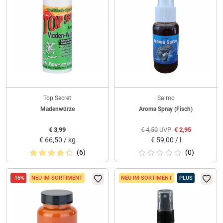
Top Secret
Salmo
Madenwürze
Aroma Spray (Fisch)
€
3,99
€
4,50
UVP
€
2,95
€
66,50 / kg
€
59,00 / l
(6)
(0)
-16%
NEU IM SORTIMENT
NEU IM SORTIMENT
PLUS