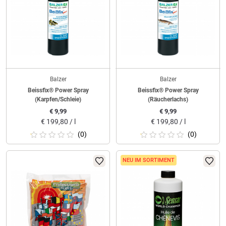
Balzer
Balzer
Beissfix® Power Spray
Beissfix® Power Spray
(Karpfen/Schleie)
(Räucherlachs)
€
9,99
€
9,99
€
199,80 / l
€
199,80 / l
(0)
(0)
NEU IM SORTIMENT