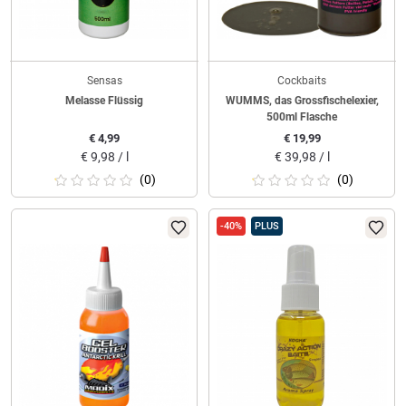
Sensas
Cockbaits
Melasse Flüssig
WUMMS, das Grossfischelexier,
500ml Flasche
€
4,99
€
19,99
€
9,98 / l
€
39,98 / l
(0)
(0)
-40%
PLUS