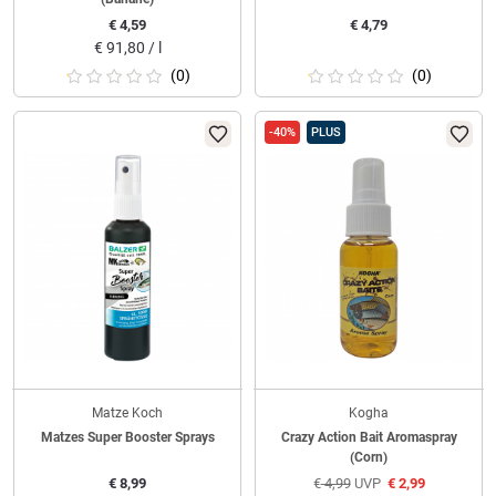
€
4,59
€
4,79
€
91,80 / l
(0)
(0)
-40%
PLUS
Matze Koch
Kogha
Matzes Super Booster Sprays
Crazy Action Bait Aromaspray
(Corn)
€
8,99
€
4,99
UVP
€
2,99