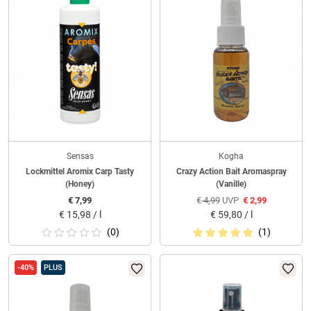
Sensas
Kogha
Lockmittel Aromix Carp Tasty
Crazy Action Bait Aromaspray
(Honey)
(Vanille)
€
7,99
€
4,99
UVP
€
2,99
€
15,98 / l
€
59,80 / l
(0)
(1)
-40%
PLUS