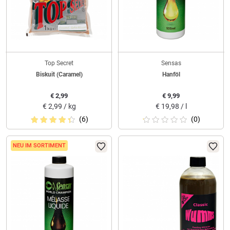
Top Secret
Sensas
Biskuit (Caramel)
Hanföl
€
2,99
€
9,99
€
2,99 / kg
€
19,98 / l
(6)
(0)
NEU IM SORTIMENT