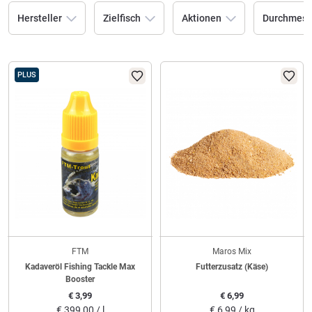
Hersteller
Zielfisch
Aktionen
Durchmess
PLUS
FTM
Maros Mix
Kadaveröl Fishing Tackle Max
Futterzusatz (Käse)
Booster
€
3,99
€
6,99
€
399,00 / l
€
6,99 / kg