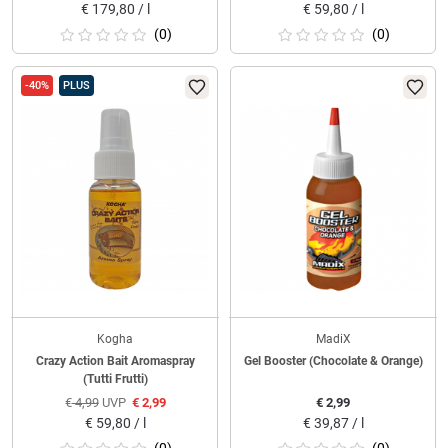
€
179,80 / l
€
59,80 / l
(0)
(0)
-40%
PLUS
Kogha
MadiX
Crazy Action Bait Aromaspray
Gel Booster (Chocolate & Orange)
(Tutti Frutti)
€
4,99
UVP
€
2,99
€
2,99
€
59,80 / l
€
39,87 / l