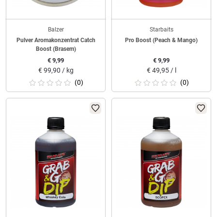
Balzer
Starbaits
Pulver Aromakonzentrat Catch
Pro Boost (Peach & Mango)
Boost (Brasem)
€
9,99
€
9,99
€
99,90 / kg
€
49,95 / l
(0)
(0)