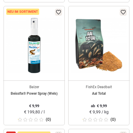
NEU IM SORTIMENT
Balzer
FishEx Deadbait
Beissfix® Power Spray (Wels)
Aal Total
€
9,99
ab
€
9,99
€
199,80 / l
€
9,99 / kg
(0)
(0)