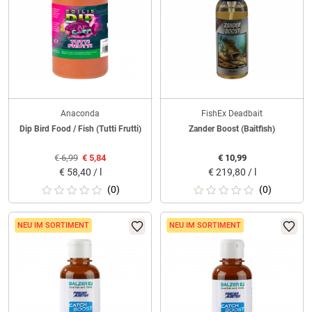
Anaconda
FishEx Deadbait
Dip Bird Food / Fish (Tutti Frutti)
Zander Boost (Baitfish)
€
6,99
€
5,84
€
10,99
€
58,40 / l
€
219,80 / l
(0)
(0)
NEU IM SORTIMENT
NEU IM SORTIMENT