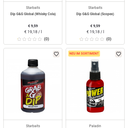
Starbaits
Starbaits
Dip G&G Global (Whisky Cola)
Dip G&G Global (Scopex)
€
9,59
€
9,59
€
19,18 / l
€
19,18 / l
(0)
(0)
NEU IM SORTIMENT
Starbaits
Paladin