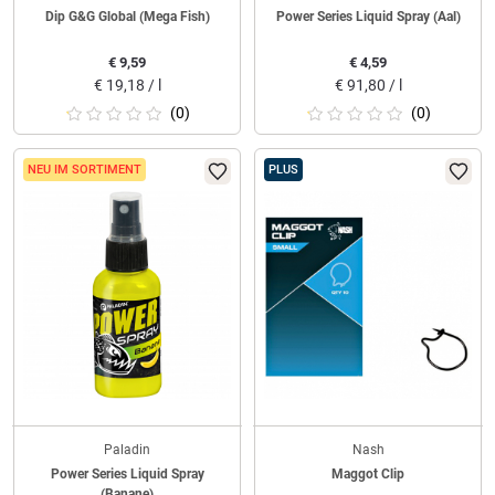
Dip G&G Global (Mega Fish)
Power Series Liquid Spray (Aal)
€
9,59
€
4,59
€
19,18 / l
€
91,80 / l
(0)
(0)
NEU IM SORTIMENT
PLUS
Paladin
Nash
Power Series Liquid Spray
Maggot Clip
(Banane)