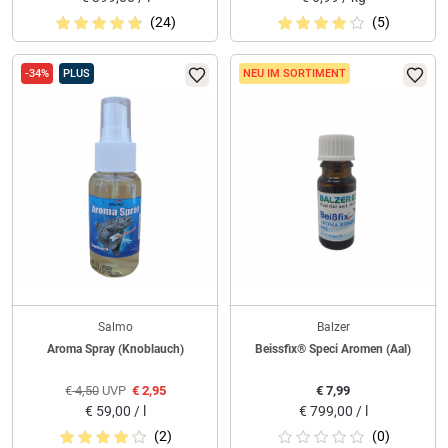
(24)
(5)
-34%
PLUS
NEU IM SORTIMENT
Salmo
Balzer
Aroma Spray (Knoblauch)
Beissfix® Speci Aromen (Aal)
€
4,50
UVP
€
2,95
€
7,99
€
59,00 / l
€
799,00 / l
(2)
(0)