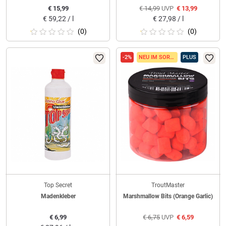
€
15,99
€
14,99
UVP
€
13,99
€
59,22 / l
€
27,98 / l
(0)
(0)
-2%
NEU IM SORTIMENT
PLUS
Top Secret
TroutMaster
Madenkleber
Marshmallow Bits (Orange Garlic)
€
6,99
€
6,75
UVP
€
6,59