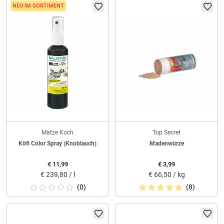
NEU IM SORTIMENT
Matze Koch
Top Secret
Köfi Color Spray (Knoblauch)
Madenwürze
€
11,99
€
3,99
€
239,80 / l
€
66,50 / kg
(0)
(8)