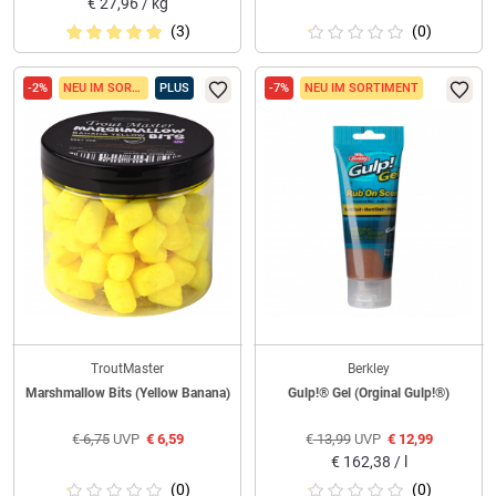
€
27,96 / kg
(3)
(0)
-2%
NEU IM SORTIMENT
PLUS
-7%
NEU IM SORTIMENT
TroutMaster
Berkley
Marshmallow Bits (Yellow Banana)
Gulp!® Gel (Orginal Gulp!®)
€
6,75
UVP
€
6,59
€
13,99
UVP
€
12,99
€
162,38 / l
(0)
(0)