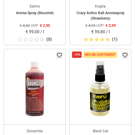
Salmo
Kogha
Aroma Spray (Muschel)
Crazy Action Bait Aromaspray
(Strawberry)
€
4,50
UVP
€
2,95
€
4,99
UVP
€
2,99
€
59,00 / l
€
59,80 / l
(0)
(1)
-10%
NEU IM SORTIMENT
Dynamite
Black Cat