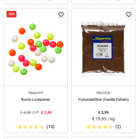
-50%
Seapoint
Mondial
Bunte Lockperlen
Pulveradditive (Vanille Extrem)
€
4,98
UVP
€
2,49
€
3,99
€
19,95 / kg
(10)
(2)