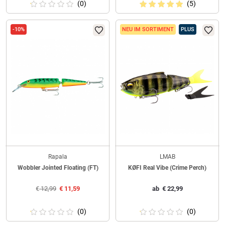
(0)
(5)
-10%
NEU IM SORTIMENT
PLUS
Rapala
LMAB
Wobbler Jointed Floating (FT)
KØFI Real Vibe (Crime Perch)
€
12,99
€
11,59
ab
€
22,99
(0)
(0)