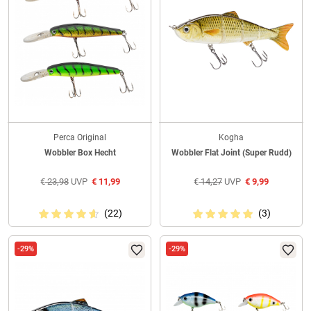
Perca Original
Kogha
Wobbler Box Hecht
Wobbler Flat Joint (Super Rudd)
€
23,98
UVP
€
11,99
€
14,27
UVP
€
9,99
(22)
(3)
-29%
-29%