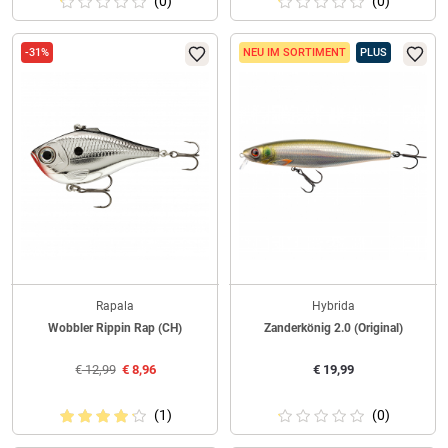
(0)
(0)
-31%
NEU IM SORTIMENT
PLUS
Rapala
Hybrida
Wobbler Rippin Rap (CH)
Zanderkönig 2.0 (Original)
€
12,99
€
8,96
€
19,99
(1)
(0)