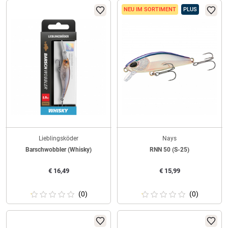
NEU IM SORTIMENT
PLUS
Lieblingsköder
Nays
Barschwobbler (Whisky)
RNN 50 (S-25)
€
16,49
€
15,99
(0)
(0)