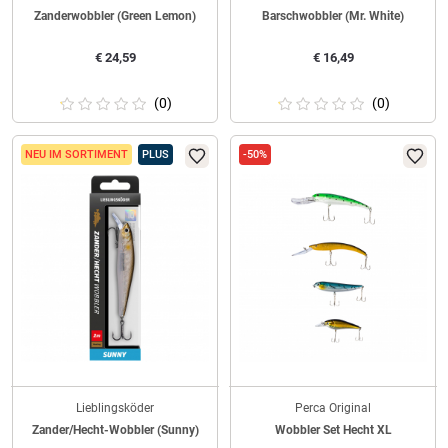
Zanderwobbler (Green Lemon)
Barschwobbler (Mr. White)
€
24,59
€
16,49
(0)
(0)
NEU IM SORTIMENT
PLUS
-50%
Lieblingsköder
Perca Original
Zander/Hecht-Wobbler (Sunny)
Wobbler Set Hecht XL