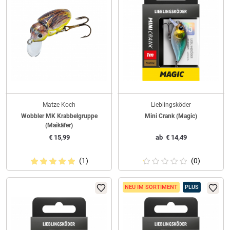
Matze Koch
Lieblingsköder
Wobbler MK Krabbelgruppe
Mini Crank (Magic)
(Maikäfer)
€
15,99
ab
€
14,49
(1)
(0)
NEU IM SORTIMENT
PLUS