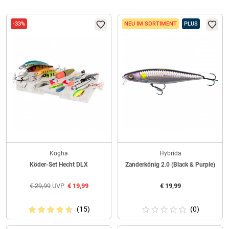
-33%
NEU IM SORTIMENT
PLUS
Kogha
Hybrida
Köder-Set Hecht DLX
Zanderkönig 2.0 (Black & Purple)
€
29,99
UVP
€
19,99
€
19,99
(15)
(0)