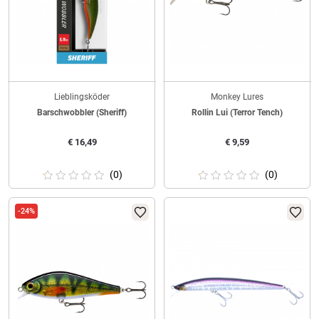
Lieblingsköder
Monkey Lures
Barschwobbler (Sheriff)
Rollin Lui (Terror Tench)
€
16,49
€
9,59
(0)
(0)
-24%