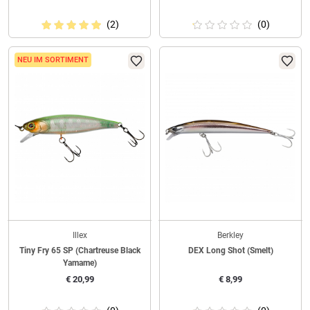
(2)
(0)
NEU IM SORTIMENT
Illex
Berkley
Tiny Fry 65 SP (Chartreuse Black
DEX Long Shot (Smelt)
Yamame)
€
20,99
€
8,99