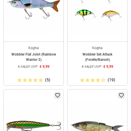
Kogha
Kogha
Wobbler Flat Joint (Rainbow
Wobbler Set Attack
Warrior 2)
(Forelle/Barsch)
€
14,27
UVP
€
9,99
€
14,27
UVP
€
9,99
(5)
(19)