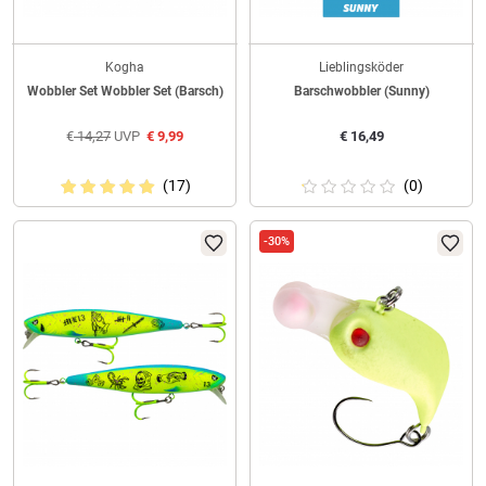
Kogha
Lieblingsköder
Wobbler Set Wobbler Set (Barsch)
Barschwobbler (Sunny)
€
14,27
UVP
€
9,99
€
16,49
(17)
(0)
-30%