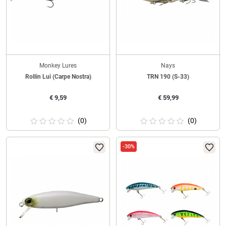
Monkey Lures
Nays
Rollin Lui (Carpe Nostra)
TRN 190 (S-33)
€
9,59
€
59,99
(0)
(0)
-30%