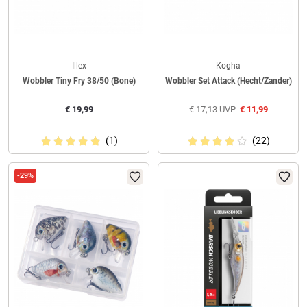
Illex
Kogha
Wobbler Tiny Fry 38/50 (Bone)
Wobbler Set Attack (Hecht/Zander)
€
19,99
€
17,13
UVP
€
11,99
(1)
(22)
-29%