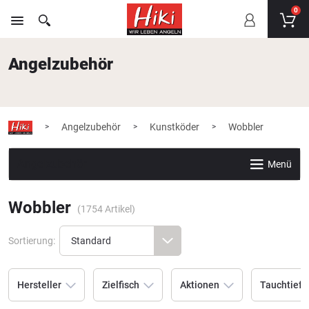
0
Angelzubehör
Angelzubehör
Kunstköder
Wobbler
>
>
>
Angelzubehör
Menü
Wobbler
(
1754
Artikel)
Sortierung:
Hersteller
Zielfisch
Aktionen
Tauchtiefe