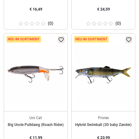
€
16,49
€
24,59
(0)
(0)
NEU IM SORTIMENT
NEU IM SORTIMENT
Uni Cat
Prorex
Big Uncle Pulldawg (Roach Rider)
Hybrid Swimbait (3D baby Zander)
€
11,99
€
23,99