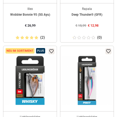
Illex
Rapala
Wobbler Bonnie 95 (SG Ayu)
Deep Thunder® (GFR)
€
26,99
€
15,99
€
12,98
(2)
(0)
NEU IM SORTIMENT
PLUS