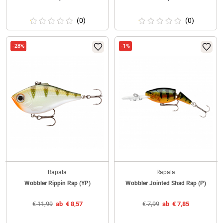
(0)
(0)
-28%
-1%
Rapala
Rapala
Wobbler Rippin Rap (YP)
Wobbler Jointed Shad Rap (P)
€
11,99
ab
€
8,57
€
7,99
ab
€
7,85