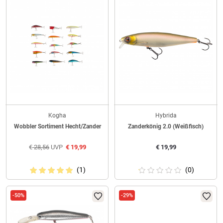
Kogha
Hybrida
Wobbler Sortiment Hecht/Zander
Zanderkönig 2.0 (Weißfisch)
€
28,56
UVP
€
19,99
€
19,99
(1)
(0)
-50%
-29%