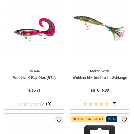
Rapala
Matze Koch
Wobbler X-Rap Otus (RTL)
Wobbler MK Großhecht-Schlange
€
15,71
ab
€
16,99
(0)
(7)
NEU IM SORTIMENT
PLUS