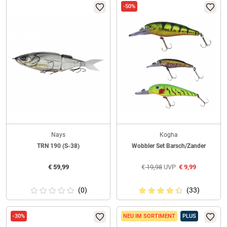
-50%
Nays
Kogha
TRN 190 (S-38)
Wobbler Set Barsch/Zander
€
59,99
€
19,98
UVP
€
9,99
(0)
(33)
-30%
NEU IM SORTIMENT
PLUS