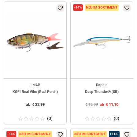
-14%
NEU IM SORTIMENT
LMAB
Rapala
KØFI Real Vibe (Real Perch)
Deep Thunder® (SB)
ab
€
22,99
€
12,99
ab
€
11,10
(0)
(0)
-14%
NEU IM SORTIMENT
NEU IM SORTIMENT
PLUS