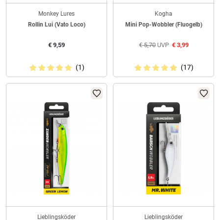
Monkey Lures
Kogha
Rollin Lui (Vato Loco)
Mini Pop-Wobbler (Fluogelb)
€
9,59
€
5,70
UVP
€
3,99
(1)
(17)
Lieblingsköder
Lieblingsköder