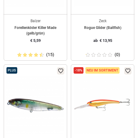
Balzer
Zeck
Forellenköder Killer Made
Rogue Glider (Baitfish)
(gelb/grün)
€
5,59
ab
€
13,95
(15)
(0)
PLUS
-18%
NEU IM SORTIMENT