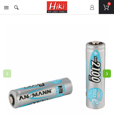
0
‹
›