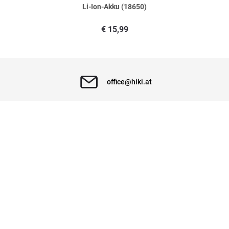
Li-Ion-Akku (18650)
€
15,99
halten sehr lange
geschrieben am
24.05.2018
office@hiki.at
+43 (0)800 40 44 57
für die Pumpe in der Gartenspritze
+43 (0)800 40 44 57
geschrieben am
27.03.2014
Kontakt
Weitere Bewertungen ansehen
Service