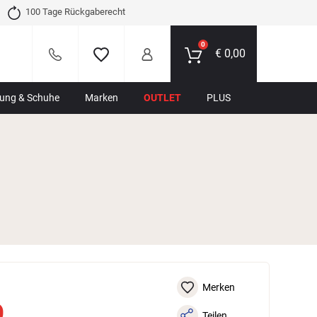
100 Tage Rückgaberecht
0
€
0,00
dung & Schuhe
Marken
OUTLET
PLUS
Merken
9
Teilen