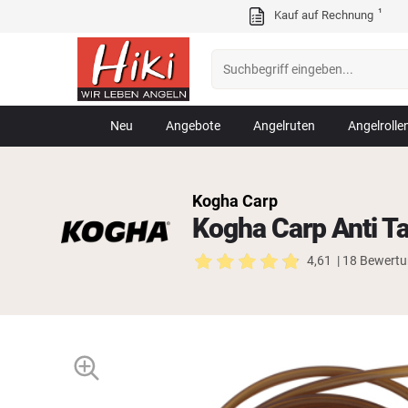
¹
Kauf auf Rechnung
Neu
Angebote
Angelruten
Angelrolle
Kogha Carp
Kogha Carp Anti Ta
4,61
| 18 Bewert