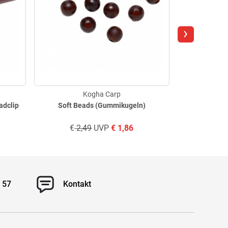
›
Kogha Carp
adclip
Soft Beads (Gummikugeln)
Carp 
€
2,49
UVP
€
1,86
€
3,
 57
Kontakt