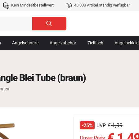
Kein Mindestbestellwert
40.000 Artikel ständig verfügbar
n
Angelschnüre
Angelzubehör
Zielfisch
Angelbeklei
ngle Blei Tube (braun)
ungen
€
1,99
UVP
-25%
€
1,4
Unser Preis