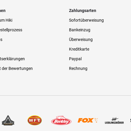
nen
Zahlungsarten
um Hiki
Sofortüberweisung
stellprozess
Bankeinzug
os
Überweisung
Kreditkarte
tserklärungen
Paypal
t der Bewertungen
Rechnung