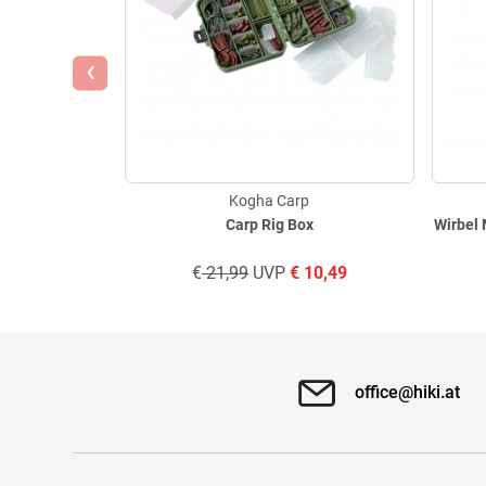
‹
Kogha Carp
Carp Rig Box
Wirbel 
€
21,99
UVP
€
10,49
office@hiki.at