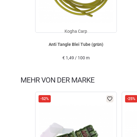
Kogha Carp
Anti Tangle Blei Tube (grün)
€
1,49 / 100 m
MEHR VON DER MARKE
-52%
-25%