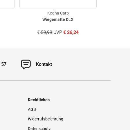
Kogha Carp
Wiegematte DLX
Ro
€
59,99
UVP
€
26,24
€
129
 57
Kontakt
Rechtliches
AGB
Widerrufsbelehrung
Datenschutz