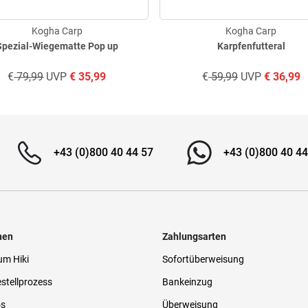
Kogha Carp
Kogha Carp
Spezial-Wiegematte Pop up
Karpfenfutteral
€
79,99
UVP
€
35,99
€
59,99
UVP
€
36,99
+43 (0)800 40 44 57
+43 (0)800 40 44
nen
Zahlungsarten
um Hiki
Sofortüberweisung
stellprozess
Bankeinzug
os
Überweisung