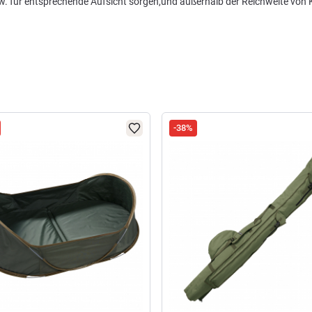
zw. für entsprechende Aufsicht sorgen,und außerhalb der Reichweite von
-38%