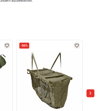
 Kindern aufbewahren.
-56%
-68%
›