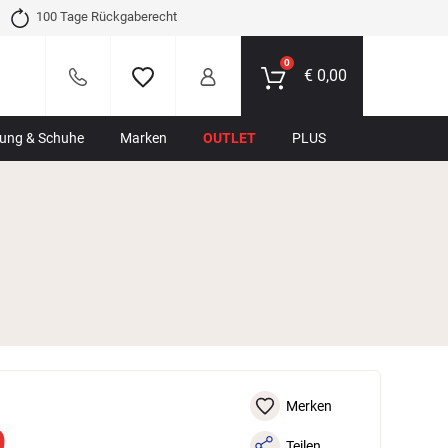
100 Tage Rückgaberecht
0
€
0,00
dung & Schuhe
Marken
OUTLET
PLUS
Merken
9
Teilen