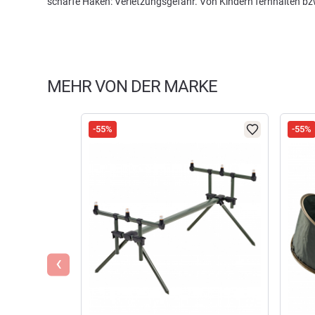
scharfe Haken: Verletzungsgefahr. Von Kindern fernhalten b
MEHR VON DER MARKE
-55%
-55%
‹