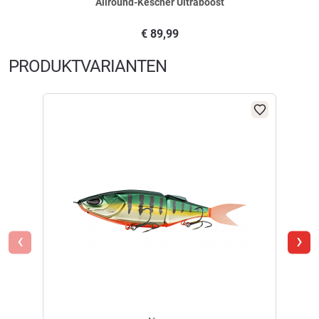
Allround-Kescher Ultraboost
Vielseitiger Swimbait mit Anpassungsgarantie
Der Nays TRN 190 ist ein zweiteiliger Swimbait, der kompromisslose
€
89,99
Performance und maximale Flexibilität vereint. Herzstück des Köders ist
das innovative Rapid Switch System, das mit wenigen Handgriffen den
PRODUKTVARIANTEN
schnellen Austausch von Tail und Lippe ermöglicht. Das Laufverhalten
reicht je nach Konfiguration von sanften S-Kurven bis hin zu
aggressivem Zickzack – individuell anpassbar auf Gewässer, Zielfisch
und Tagesform.
Modernste Technik für dauerhaften Fangerfolg
Variable Tauch¬tiefen lassen sich komfortabel über ein integrierbares
Zusatzgewicht sowie optionale Klebe- oder Zusatzgewichte präzise
einstellen. Zwei belastbare BKK Crane Swivels sichern optimale
Bewegungsfreiheit der Segmente und höchste Haltbarkeit auch bei
starken Drills. Ausgestattet ist der TRN zudem mit dem ultrascharfen
BKK Hyperlatch Super Slide Haken für maximale Hakeffizienz und
‹
›
sicheren Halt.
Lieferumfang
Swimbait inkl. zwei Tails (Fish- & Beaver-Tail)
Zwei Tauchschaufeln (klein & groß)