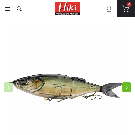
0
‹
›