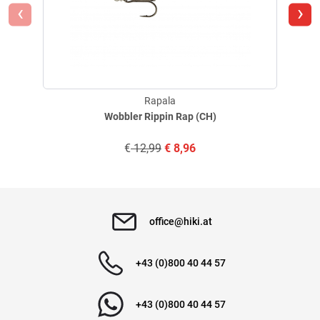
abgebrochene Haken, Risse oder lose Verbindungen. Beschädigte Köder
‹
›
sollten nicht weiter verwendet werden.
- Achten Sie darauf, dass die Haken scharf sind, um die Effizienz beim
Angeln zu gewährleisten, aber auch sicher aufbewahrt werden, wenn sie
nicht im Einsatz sind.
Lagerung
Rapala
- Bewahren Sie Kunstköder in einer separaten, gut verschlossenen Box
Wobbler Rippin Rap (CH)
auf, die für Anglerzubehör geeignet ist. Dies verhindert Verheddern und
schützt vor Verletzungen.
€
12,99
€
8,96
- Halten Sie die Box trocken, um Rostbildung an den Haken zu vermeiden.
Verletzungsrisiken minimieren
- Tragen Sie Schutzhandschuhe beim Wechseln von Kunstködern, um
Schnitte oder Stichverletzungen durch die Haken zu verhindern.
office@hiki.at
- Die Verwendung von Haken ohne Widerhaken kann das
Verletzungsrisiko deutlich minimieren.
+43 (0)800 40 44 57
Sicherheit während des Angelns
- Achten Sie beim Auswerfen darauf, dass sich keine Personen oder Tiere
+43 (0)800 40 44 57
im Wurfbereich befinden, um Unfälle durch schwingende Haken oder