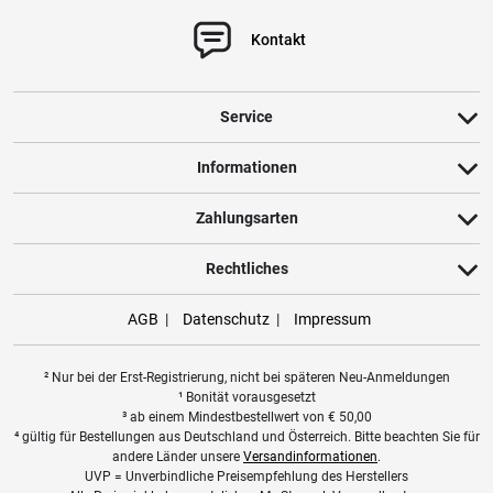
Köder zu vermeiden.
- Kontrollieren Sie die Verbindung des Kunstköders zur Angelschnur
Kontakt
regelmäßig, um ein plötzliches Lösen während des Wurfs zu verhindern.
Kinder und Kunstköder
- Halten Sie Kunstköder von Kindern fern, da die scharfen Haken ein
Service
erhebliches Verletzungsrisiko darstellen.
- Kinder sollten Kunstköder nur unter direkter Aufsicht eines
Informationen
Erwachsenen verwenden und dabei kindgerechtes, sicheres Zubehör
nutzen.
Zahlungsarten
Durch den sorgfältigen Umgang, die richtige Lagerung und regelmäßige
Rechtliches
Überprüfungen gewährleisten Sie nicht nur die Sicherheit, sondern auch
die Funktionalität Ihrer Kunstköder beim Angeln.
AGB
Datenschutz
Impressum
Respekt vor der Natur
- Hinterlassen Sie kein Angelgerät oder dessen Verpackungsmaterialien
² Nur bei der Erst-Registrierung, nicht bei späteren Neu-Anmeldungen
in der Natur.
¹ Bonität vorausgesetzt
- Angeln Sie nur in zugelassenen Gewässern und halten Sie sich an
³ ab einem Mindestbestellwert von
€
50,00
⁴ gültig für Bestellungen aus Deutschland und Österreich. Bitte beachten Sie für
geltende Vorschriften.
andere Länder unsere
Versandinformationen
.
- Behandeln Sie gefangene Fische respektvoll und setzen Sie diese, wenn
UVP = Unverbindliche Preisempfehlung des Herstellers
notwendig, vorsichtig zurück.