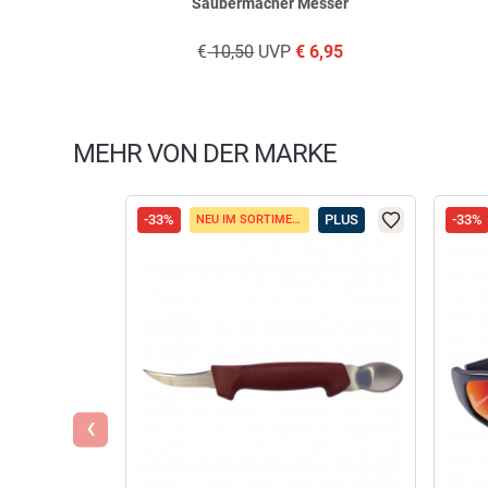
Saubermacher Messer
€
10,50
UVP
€
6,95
MEHR VON DER MARKE
-33%
PLUS
-33%
NEU IM SORTIMENT
‹