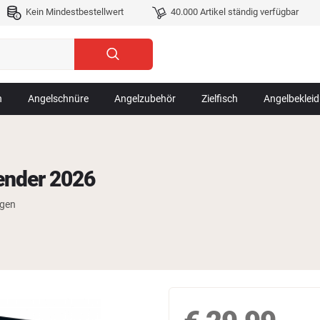
Kein Mindestbestellwert
40.000 Artikel ständig verfügbar
n
Angelschnüre
Angelzubehör
Zielfisch
Angelbeklei
ender 2026
ngen