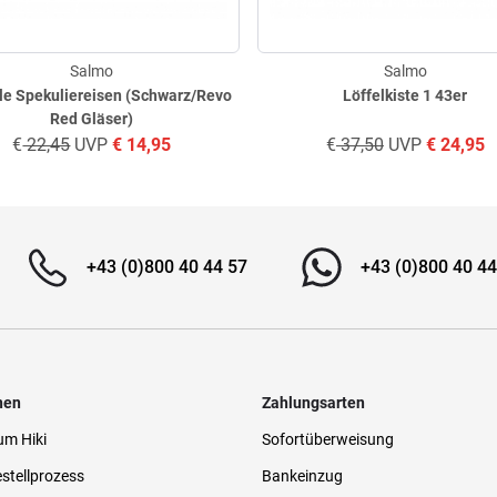
Salmo
Salmo
lle Spekuliereisen (Schwarz/Revo
Löffelkiste 1 43er
Red Gläser)
€
22,45
UVP
€
14,95
€
37,50
UVP
€
24,95
+43 (0)800 40 44 57
+43 (0)800 40 44
nen
Zahlungsarten
um Hiki
Sofortüberweisung
stellprozess
Bankeinzug