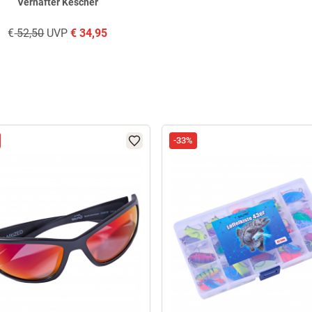
Verhafter Kescher
€
52,50
UVP
€
34,95
-33%