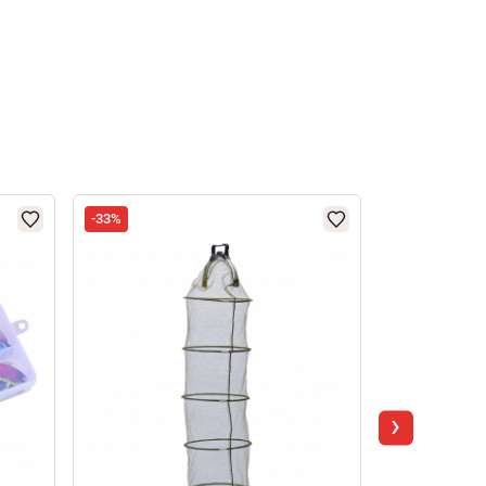
-33%
-33%
›