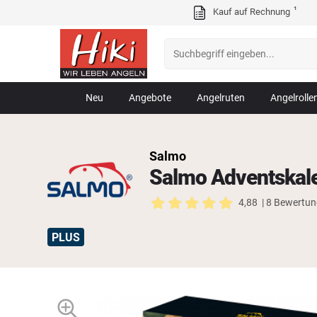
¹
Kauf auf Rechnung
Neu
Angebote
Angelruten
Angelrolle
Salmo
Salmo Adventskal
4,88
| 8 Bewertu
PLUS