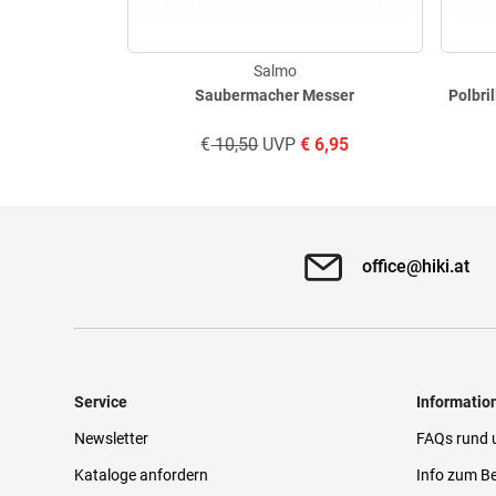
Salmo
Saubermacher Messer
Polbri
€
10,50
UVP
€
6,95
office@hiki.at
Service
Informatio
Newsletter
FAQs rund 
Kataloge anfordern
Info zum Be