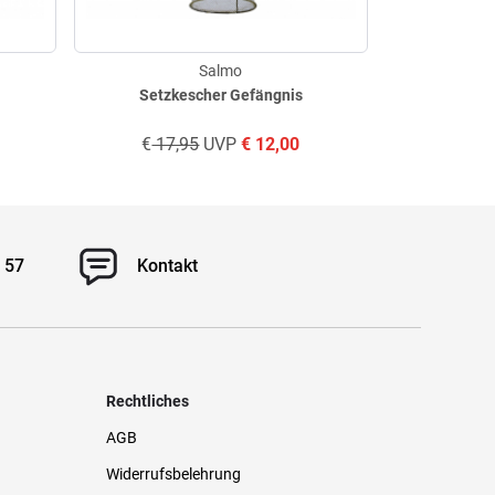
Salmo
Setzkescher Gefängnis
Löf
€
17,95
UVP
€
12,00
€
14
 57
Kontakt
Rechtliches
AGB
Widerrufsbelehrung