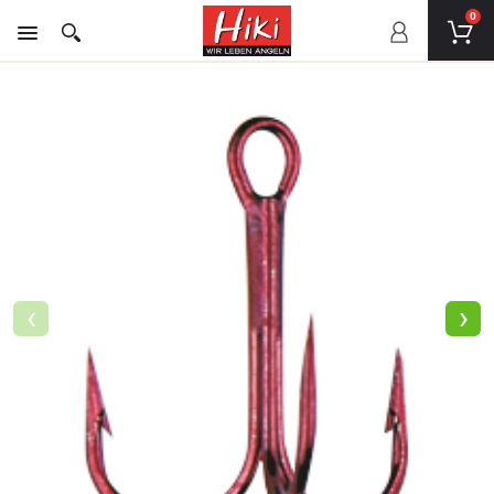
0
‹
›