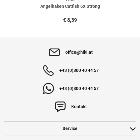
Angelhaken Catfish 6X Strong
Verifizierte Bewertung
€
8,39
Alles prima mit den haken gefangen
geschrieben am
03.03.2020 über Trusted Shops
office@hiki.at
Verifizierte Bewertung
+43 (0)800 40 44 57
Schnäppchen immer wieder
+43 (0)800 40 44 57
geschrieben am
03.01.2020 über Trusted Shops
Kontakt
Weitere Bewertungen ansehen
Service