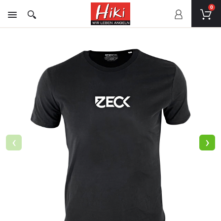
0
‹
›