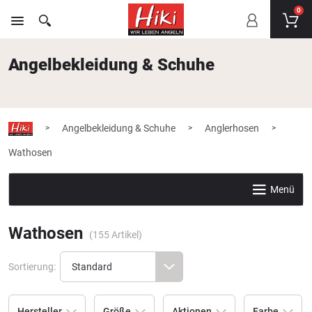
0
Angelbekleidung & Schuhe
Angelbekleidung & Schuhe
Anglerhosen
>
>
>
Wathosen
Angelbekleidung & Schuhe
Menü
Wathosen
(
155
Artikel)
Sortierung:
Hersteller
Größe
Aktionen
Farbe