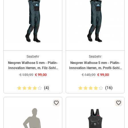
Seabehr
Seabehr
Neopren Wathose 5 mm - Platin-
Neopren Wathose 5 mm - Platin-
Innovation Herren, m. Filz-Sohle
Innovation Herren, m. Profil-Sohle
(Seal-Grau)
(Seal-Grau)
€
159,99
€
99,00
€
149,99
€
99,00
(4)
(16)