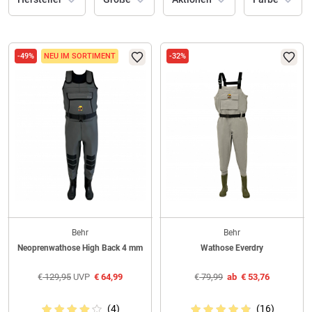
-49%
NEU IM SORTIMENT
-32%
Behr
Behr
Neoprenwathose High Back 4 mm
Wathose Everdry
€
129,95
UVP
€
64,99
€
79,99
ab
€
53,76
(4)
(16)