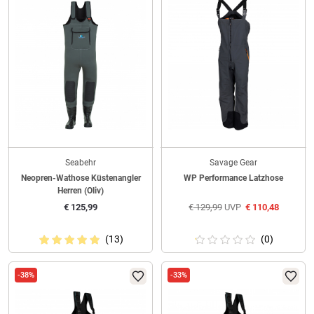
Seabehr
Savage Gear
Neopren-Wathose Küstenangler
WP Performance Latzhose
Herren (Oliv)
€
125,99
€
129,99
UVP
€
110,48
(13)
(0)
-38%
-33%