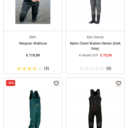
Behr
Abu Garcia
Neopren-Wathose
Nylon Chest Waders Herren (Dark
Grey)
€
119,99
€
79,99
UVP
€
75,99
(3)
(0)
-34%