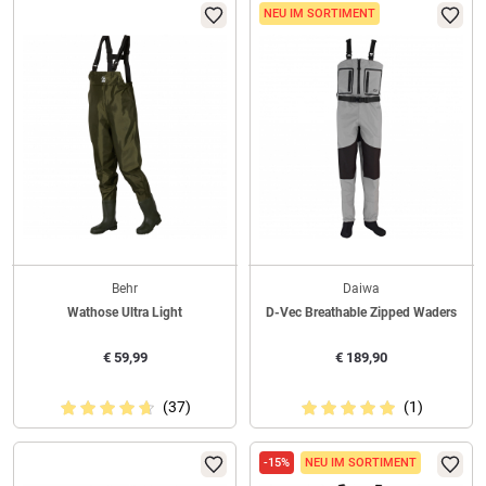
NEU IM SORTIMENT
Behr
Daiwa
Wathose Ultra Light
D-Vec Breathable Zipped Waders
€
59,99
€
189,90
(37)
(1)
-15%
NEU IM SORTIMENT