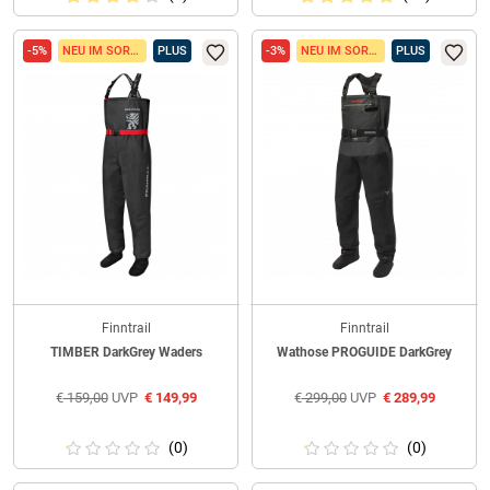
-5%
NEU IM SORTIMENT
PLUS
-3%
NEU IM SORTIMENT
PLUS
Finntrail
Finntrail
TIMBER DarkGrey Waders
Wathose PROGUIDE DarkGrey
€
159,00
UVP
€
149,99
€
299,00
UVP
€
289,99
(0)
(0)