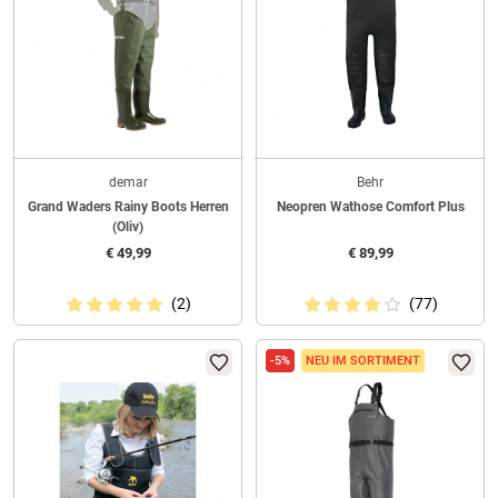
demar
Behr
Grand Waders Rainy Boots Herren
Neopren Wathose Comfort Plus
(Oliv)
€
49,99
€
89,99
(2)
(77)
-5%
NEU IM SORTIMENT