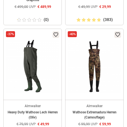
Graphite
€
499,00
UVP
€
489,99
€
49,99
UVP
€
29,99
(0)
(383)
-37%
-40%
Almwalker
Almwalker
Heavy Duty Wathose Lech Herren
Wathose Extremadura Herren
(Oliv)
(Camouflage)
€
79,99
UVP
€
49,99
€
99,99
UVP
€
59,99