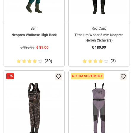
Behr
Red Carp
Neopren Wathose High Back
Titanium Wader 5 mm Neopren
Herren (Schwarz)
€
135,99
€
89,00
€
189,99
(30)
(3)
-3%
NEU IM SORTIMENT