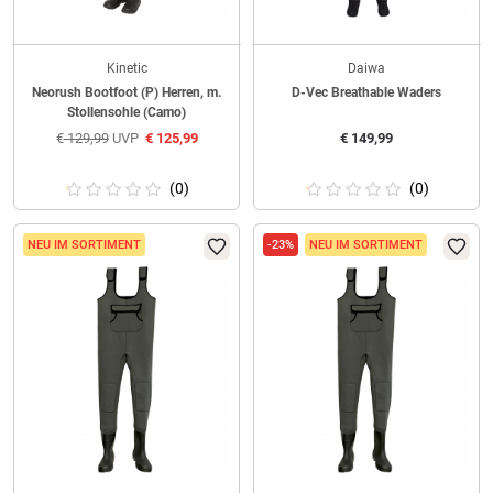
Kinetic
Daiwa
Neorush Bootfoot (P) Herren, m.
D-Vec Breathable Waders
Stollensohle (Camo)
€
129,99
UVP
€
125,99
€
149,99
(0)
(0)
NEU IM SORTIMENT
-23%
NEU IM SORTIMENT