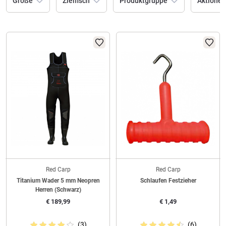
Größe
Zielfisch
Produktgruppe
Aktionen
Red Carp
Red Carp
Titanium Wader 5 mm Neopren
Schlaufen Festzieher
Herren (Schwarz)
€
189,99
€
1,49
(3)
(6)