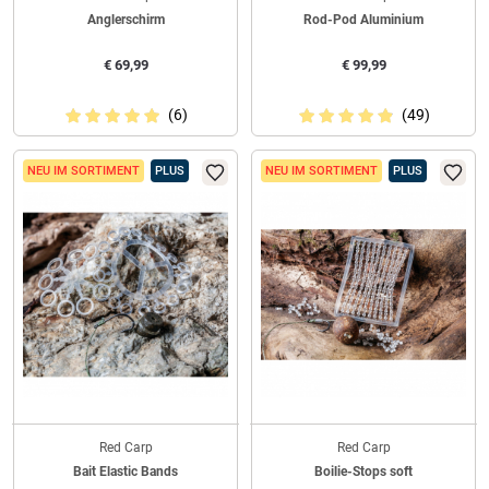
Anglerschirm
Rod-Pod Aluminium
€
69,99
€
99,99
(6)
(49)
NEU IM SORTIMENT
PLUS
NEU IM SORTIMENT
PLUS
Red Carp
Red Carp
Bait Elastic Bands
Boilie-Stops soft