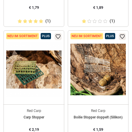
€
1,79
€
1,89
(1)
(1)
NEU IM SORTIMENT
PLUS
NEU IM SORTIMENT
PLUS
Red Carp
Red Carp
Carp Stopper
Boilie Stopper doppelt (Silikon)
€
2,19
€
1,59