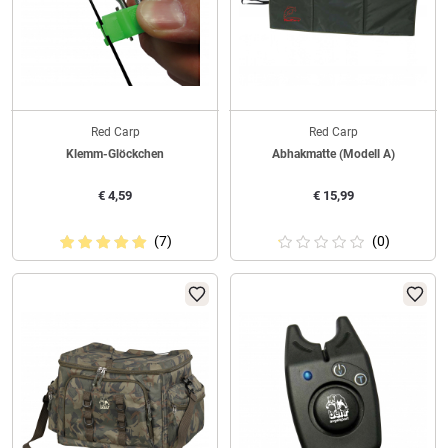
Red Carp
Red Carp
Klemm-Glöckchen
Abhakmatte (Modell A)
€
4,59
€
15,99
(7)
(0)