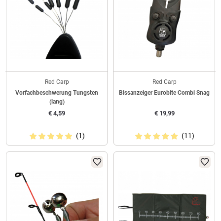
Red Carp
Red Carp
Vorfachbeschwerung Tungsten
Bissanzeiger Eurobite Combi Snag
(lang)
€
4,59
€
19,99
(1)
(11)