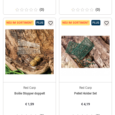
(0)
(0)
NEU IM SORTIMENT
PLUS
NEU IM SORTIMENT
PLUS
Red Carp
Red Carp
Boilie Stopper doppelt
Pellet Holder Set
€
1,59
€
4,19