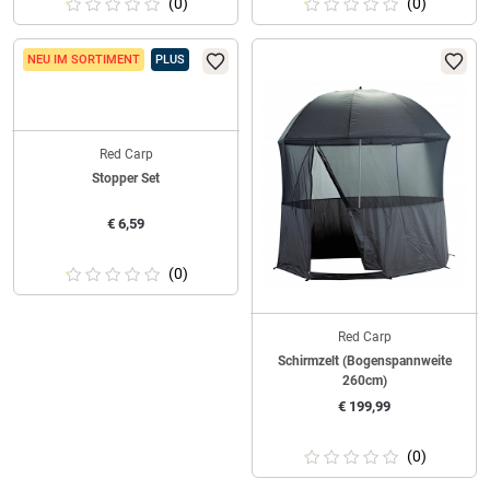
(0)
(0)
NEU IM SORTIMENT
PLUS
Red Carp
Red Carp
Stopper Set
Schirmzelt (Bogenspannweite
260cm)
€
6,59
€
199,99
(0)
(0)