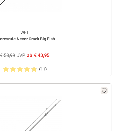
WFT
eresrute Never Crack Big Fish
€
58,99
UVP
ab
€
43,95
(11)