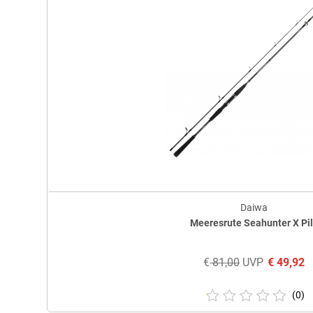
Daiwa
Meeresrute Seahunter X Pi
€
81,00
UVP
€
49,92
(0)