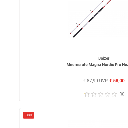
Balzer
Meeresrute Magna Nordic Pro Hea
€
87,90
UVP
€
58,00
(0)
-38%