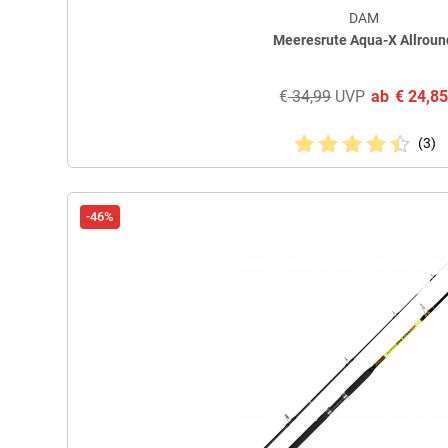
DAM
Meeresrute Aqua-X Allroun
€
34,99
UVP
ab
€
24,8
(3)
-46%