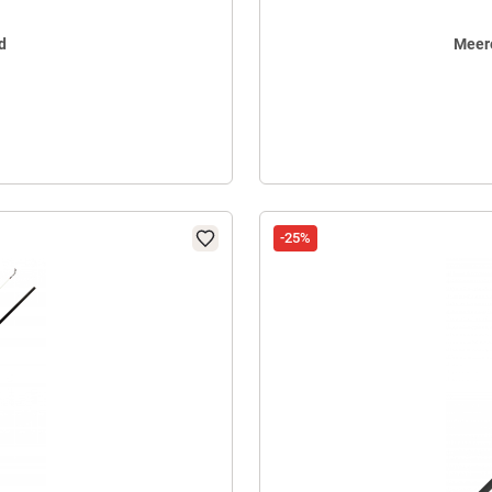
d
Meere
5
-25%