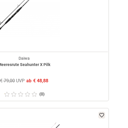
Daiwa
eeresrute Seahunter X Pilk
€
79,00
UVP
ab
€
48,88
(0)