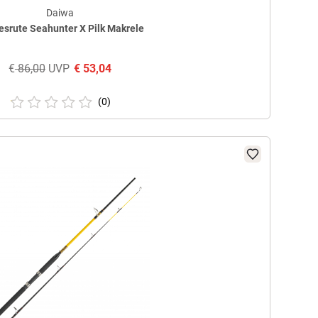
Daiwa
srute Seahunter X Pilk Makrele
€
86,00
UVP
€
53,04
(0)