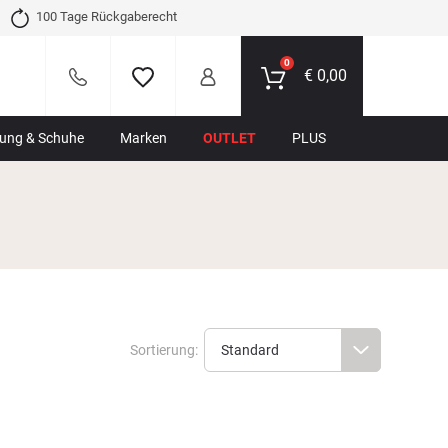
100 Tage Rückgaberecht
0
€
0,00
dung & Schuhe
Marken
OUTLET
PLUS
Sortierung: