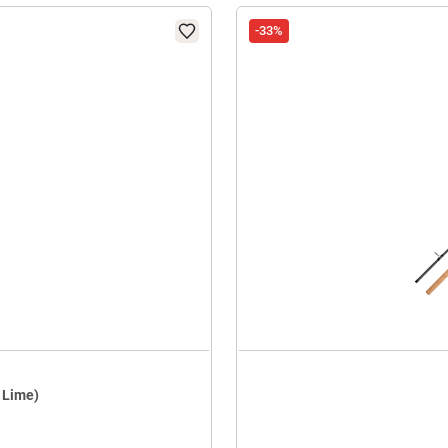
-33%
 Lime)