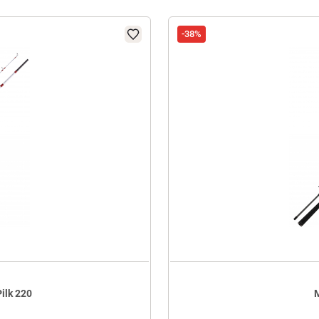
-38%
ilk 220
M