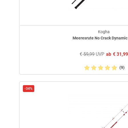
Kogha
Meeresrute No Crack Dynamic 
€
59,99
UVP
ab
€
31,9
(9)
-34%