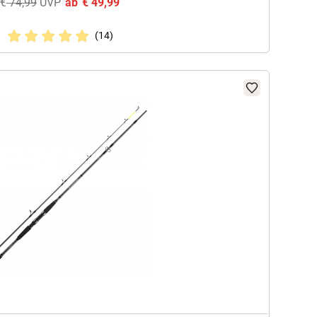
€
74,99
UVP
ab
€
49,99
(14)