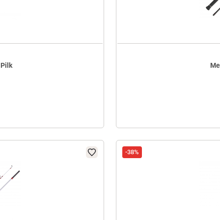
Pilk
Me
9
-38%