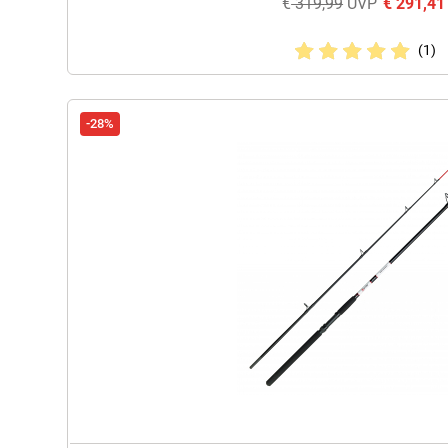
€
319,99
UVP
€
291,41
(1)
-28%