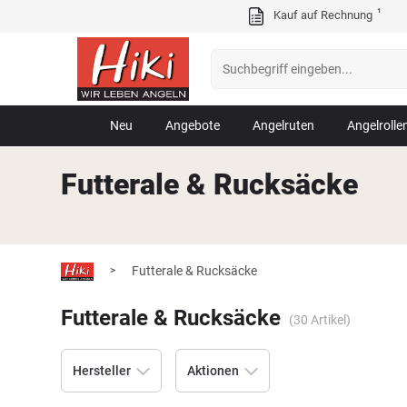
¹
Kauf auf Rechnung
Neu
Angebote
Angelruten
Angelrolle
Futterale & Rucksäcke
Futterale & Rucksäcke
>
Futterale & Rucksäcke
(
30
Artikel)
Hersteller
Aktionen