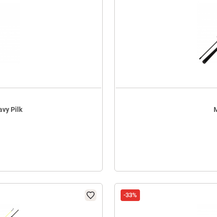
vy Pilk
M
-33%