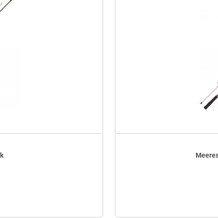
lk
Meeres