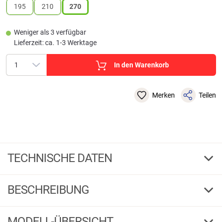
195
210
270
Weniger als 3 verfügbar
Lieferzeit: ca. 1-3 Werktage
In den Warenkorb
Merken
Teilen
TECHNISCHE DATEN
Forelle Barsch Spin
Modell
BESCHREIBUNG
270
Länge cm
Sänger Forelle Barsch Spin
MODELL-ÜBERSICHT
Rutenserie für feinstes Drillvergnügen.
Ausstattung:
High Carbon-Blank,
2
Teile