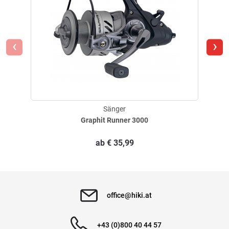
‹
›
Sänger
Graphit Runner 3000
ab
€
35,99
office@hiki.at
+43 (0)800 40 44 57