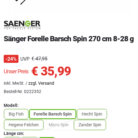
Sänger Forelle Barsch Spin 270 cm 8-28 g
€
47,95
UVP
-24%
€
35,99
Unser Preis
inkl. MwSt. /
zzgl. Versand
Bestell-Nr.
0222352
Modell:
Big Fish
Forelle Barsch Spin
Hecht Spin
Hegene Felchen
Micro Spin
Zander Spin
Länge cm: