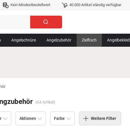
Kein Mindestbestellwert
40.000 Artikel ständig verfügbar
n
Angelschnüre
Angelzubehör
Zielfisch
Angelbeklei
hör
ngzubehör
(
64
Artikel)
r
Aktionen
Farbe
Weitere Filter