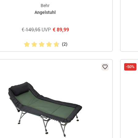
Behr
Angelstuhl
€
149,95
UVP
€
89,99
(2)
-50%