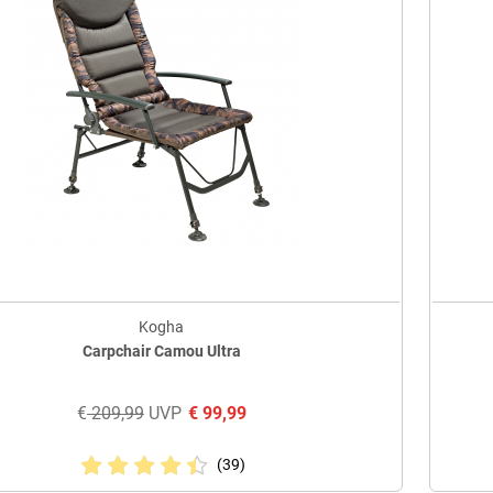
Kogha
Carpchair Camou Ultra
€
209,99
UVP
€
99,99
(39)