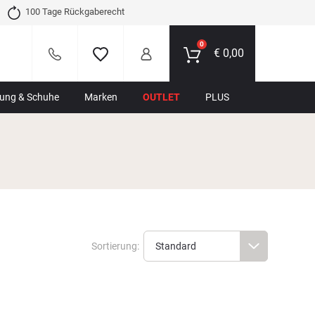
100 Tage Rückgaberecht
0
€
0,00
dung & Schuhe
Marken
OUTLET
PLUS
Sortierung: