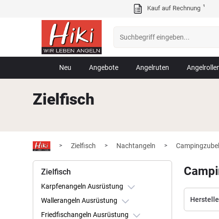
¹
Kauf auf Rechnung
Neu
Angebote
Angelruten
Angelrolle
Zielfisch
Zielfisch
Nachtangeln
Campingzube
>
>
>
Campi
Zielfisch
Karpfenangeln Ausrüstung
Herstelle
Wallerangeln Ausrüstung
Friedfischangeln Ausrüstung