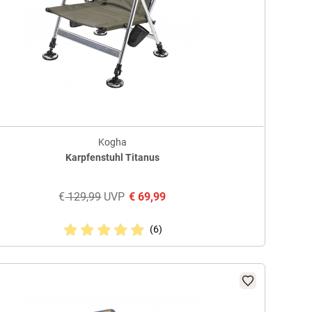
Kogha
Karpfenstuhl Titanus
€
129,99
UVP
€
69,99
(6)