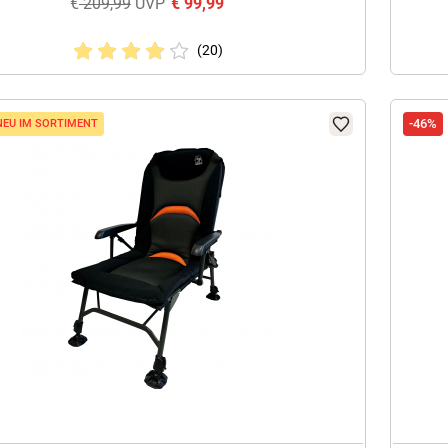
€
209,99
UVP
€
99,99
(20)
-46%
NEU IM SORTIMENT