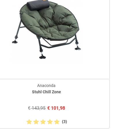
Anaconda
Stuhl Chill Zone
€
143,95
€
101,98
(3)