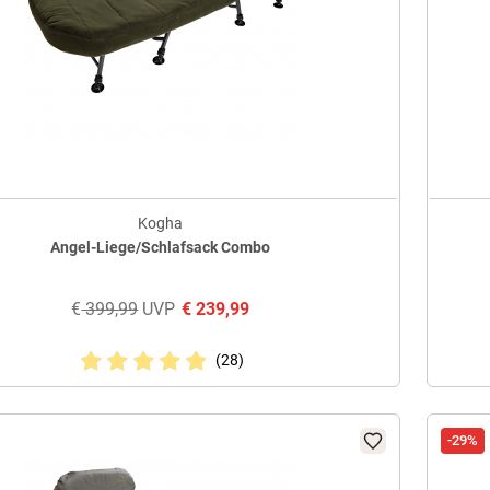
Kogha
Angel-Liege/Schlafsack Combo
€
399,99
UVP
€
239,99
(28)
-29%