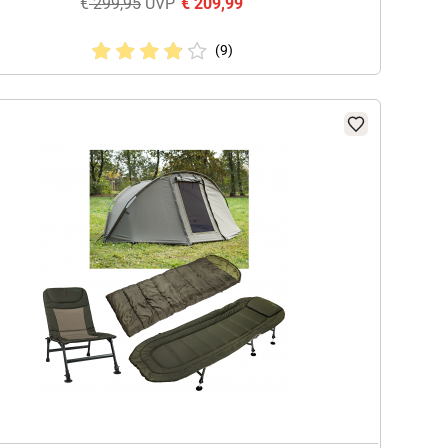
€
299,95
UVP
€
209,99
(9)