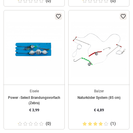
(0)
(0)
Eisele
Balzer
Power -Select Brandungsvorfach
Naturköder System (85 cm)
(Zebra)
€
3,99
€
4,89
(0)
(1)