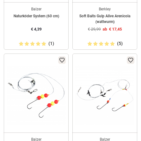
Balzer
Berkley
Naturköder System (60 cm)
Soft Baits Gulp Alive Arenicola
(wattwurm)
€
4,39
€
29,99
ab
€
17,45
(1)
(5)
Balzer
Balzer