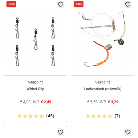
-50%
-50%
Seapoint
Seapoint
Wirbel Clip
Lockvorfach (rot/weiß)
€
4,98
UVP
€
2,49
€
6,58
UVP
€
3,29
(45)
(7)