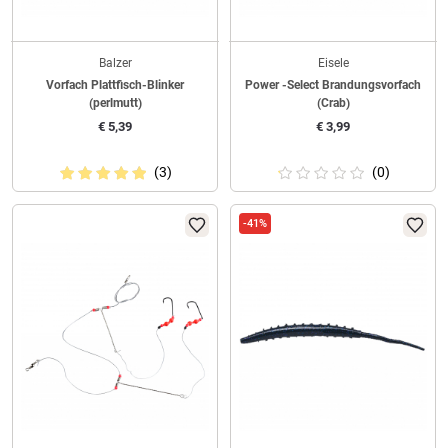
Balzer
Eisele
Vorfach Plattfisch-Blinker
Power -Select Brandungsvorfach
(perlmutt)
(Crab)
€
5,39
€
3,99
(3)
(0)
-41%