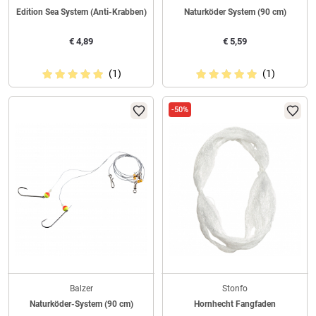
Edition Sea System (Anti-Krabben)
Naturköder System (90 cm)
€
4,89
€
5,59
(1)
(1)
-50%
Balzer
Stonfo
Naturköder-System (90 cm)
Hornhecht Fangfaden