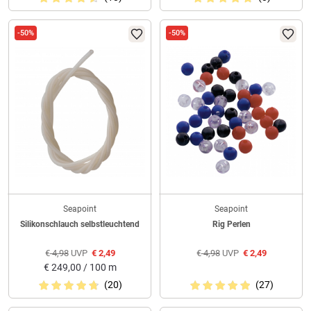
-50%
-50%
Seapoint
Seapoint
Silikonschlauch selbstleuchtend
Rig Perlen
€
4,98
UVP
€
2,49
€
4,98
UVP
€
2,49
€
249,00 / 100 m
(20)
(27)