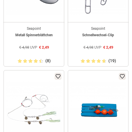
Seapoint
Seapoint
Metall Spinnerblättchen
Schnellwechsel-Clip
€
4,98
UVP
€
2,49
€
4,98
UVP
€
2,49
(8)
(19)