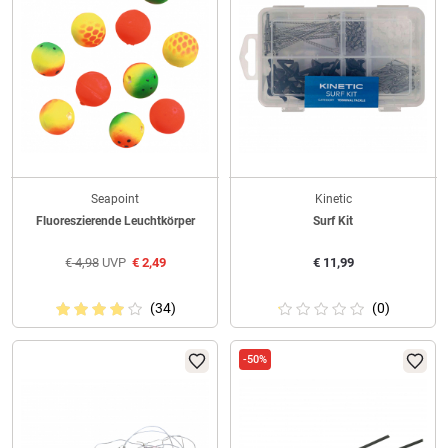
Seapoint
Kinetic
Fluoreszierende Leuchtkörper
Surf Kit
€
4,98
UVP
€
2,49
€
11,99
(34)
(0)
-50%