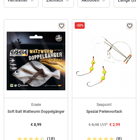
Hersteller
Zielfisch
Aktionen
Länge (cm
-50%
Eisele
Seapoint
Soft Bait Wattwurm Doppelgänger
Spezial Perlenvorfach
€
8,99
€
5,98
UVP
€
2,99
(18)
(8)