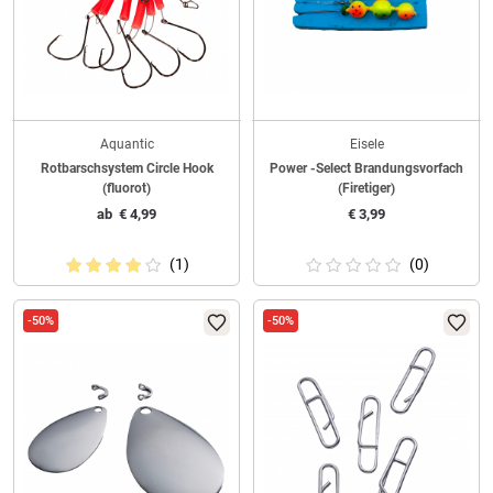
Aquantic
Eisele
Rotbarschsystem Circle Hook
Power -Select Brandungsvorfach
(fluorot)
(Firetiger)
ab
€
4,99
€
3,99
(1)
(0)
-50%
-50%