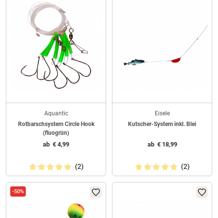
Aquantic
Eisele
Rotbarschsystem Circle Hook
Kutscher-System inkl. Blei
(fluogrün)
ab
€
4,99
ab
€
18,99
(2)
(2)
-50%