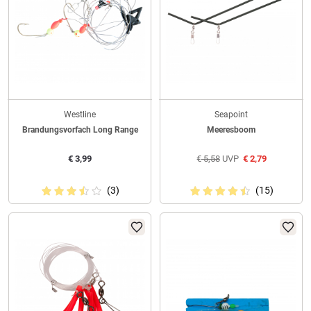
Westline
Seapoint
Brandungsvorfach Long Range
Meeresboom
€
3,99
€
5,58
UVP
€
2,79
(3)
(15)