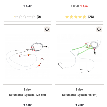
€
4,49
€
8,98
€
4,49
(0)
(28)
Balzer
Balzer
Naturköder-System (125 cm)
Naturköder-System (95 cm)
€
4,89
€
3,89