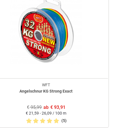
WFT
Angelschnur KG Strong Exact
€
95,99
ab
€
93,91
€
21,59 - 26,09 / 100 m
(5)