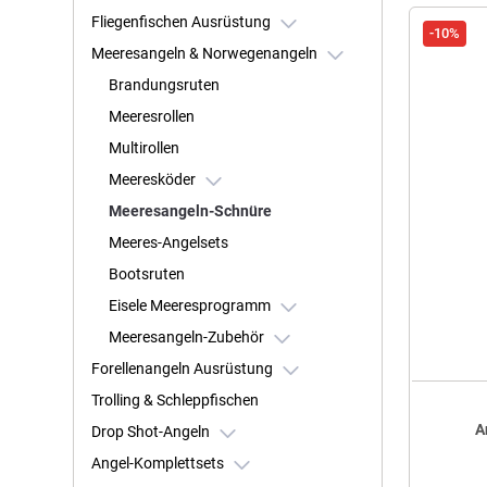
Fliegenfischen Ausrüstung
-10%
Meeresangeln & Norwegenangeln
Brandungsruten
Meeresrollen
Multirollen
Meeresköder
Meeresangeln-Schnüre
Meeres-Angelsets
Bootsruten
Eisele Meeresprogramm
Meeresangeln-Zubehör
Forellenangeln Ausrüstung
Trolling & Schleppfischen
A
Drop Shot-Angeln
Angel-Komplettsets