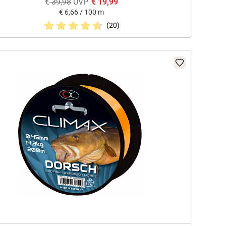
€
39,98
UVP
€
19,99
€
6,66 / 100 m
(20)