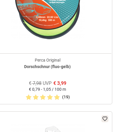
Perca Original
Dorschschnur (fluo-gelb)
€
7,98
UVP
€
3,99
€
0,79 - 1,05 / 100 m
(19)