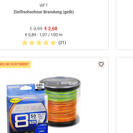
WFT
Zielfischschnur Brandung (gelb)
€
3,99
€
2,68
€
0,89 - 1,07 / 100 m
(21)
NEU IM SORTIMENT