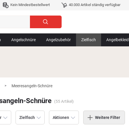
Kein Mindestbestellwert
40.000 Artikel ständig verfügbar
n
Angelschnüre
Angelzubehör
Zielfisch
Angelbeklei
Meeresangeln-Schnüre
>
sangeln-Schnüre
(
55
Artikel)
r
Zielfisch
Aktionen
Weitere Filter