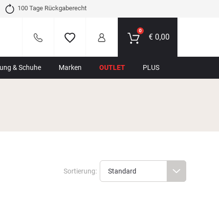
100 Tage Rückgaberecht
0
€
0,00
dung & Schuhe
Marken
OUTLET
PLUS
Sortierung: