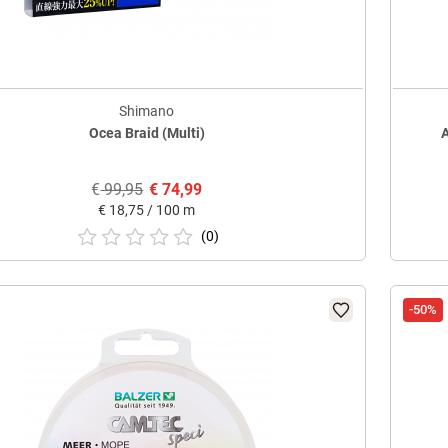
Shimano
Ocea Braid (Multi)
A
€
99,95
€
74,99
€
18,75 / 100 m
(0)
-50%