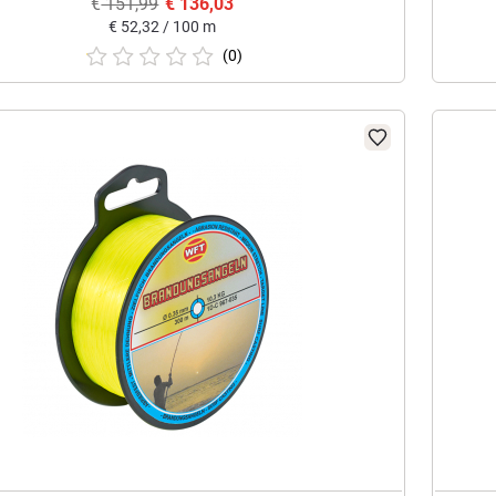
€
151,99
€
136,03
€
52,32 / 100 m
(0)