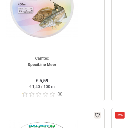
Camtec
SpeciLine Meer
€
5,59
€
1,40 / 100 m
(0)
-2%