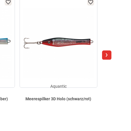
NEU IM SORTI
›
Aquantic
lber)
Meerespilker 3D Holo (schwarz/rot)
Meeresp