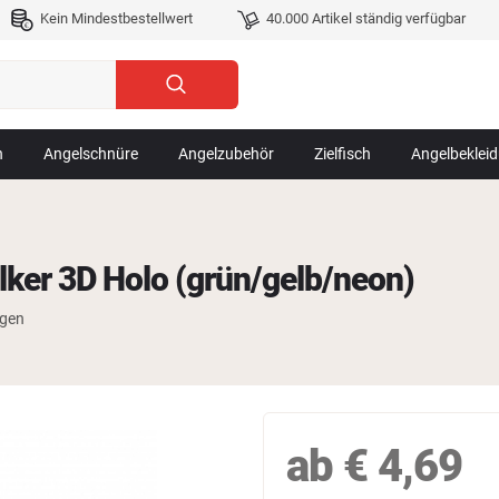
Kein Mindestbestellwert
40.000 Artikel ständig verfügbar
n
Angelschnüre
Angelzubehör
Zielfisch
Angelbeklei
lker 3D Holo (grün/gelb/neon)
ngen
ab
€
4,69