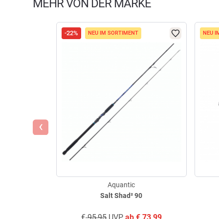
MEHR VON DER MARKE
-22%
NEU IM SORTIMENT
NEU I
‹
Aquantic
Salt Shad² 90
€
95,95
UVP
ab
€
73,99