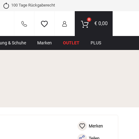
100 Tage Rückgaberecht
0
€
0,00
dung & Schuhe
Marken
OUTLET
PLUS
Merken
Teilen