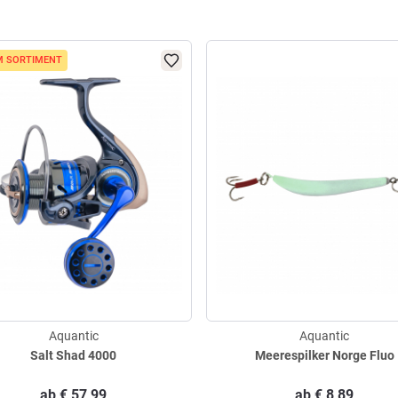
M SORTIMENT
Aquantic
Aquantic
Salt Shad 4000
Meerespilker Norge Fluo
ab
€
57,99
ab
€
8,89