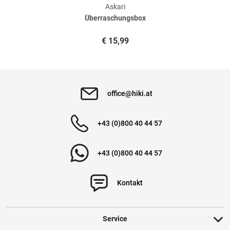
Askari
Überraschungsbox
Verifizierte Bewertung
€
15,99
Sehr gut
geschrieben am
14.04.2025 über Trusted Shops
office@hiki.at
Verifizierte Bewertung
+43 (0)800 40 44 57
tolles nützliches werbegeschenk
+43 (0)800 40 44 57
geschrieben am
14.04.2025 über Trusted Shops
Kontakt
Weitere Bewertungen ansehen
Service