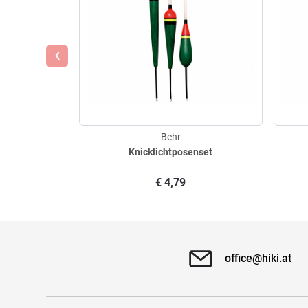
‹
Behr
Knicklichtposenset
€
4,79
office@hiki.at