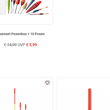
senset Posenbox + 10 Posen
€
14,99
UVP
€
5,99