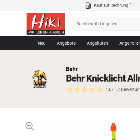
¹
Kauf auf Rechnung
Neu
Angebote
Angelruten
Angelrolle
Behr
Behr Knicklicht Al
4,67
| 7 Bewertu