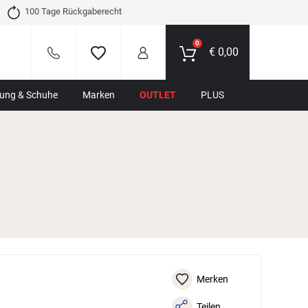
100 Tage Rückgaberecht
0
€
0,00
dung & Schuhe
Marken
OUTLET
PLUS
Merken
Teilen