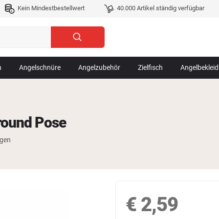
Kein Mindestbestellwert
40.000 Artikel ständig verfügbar
n
Angelschnüre
Angelzubehör
Zielfisch
Angelbeklei
lround Pose
ngen
€
2,59