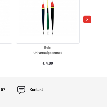
›
Behr
Universalposenset
Knickli
€
4,89
 57
Kontakt