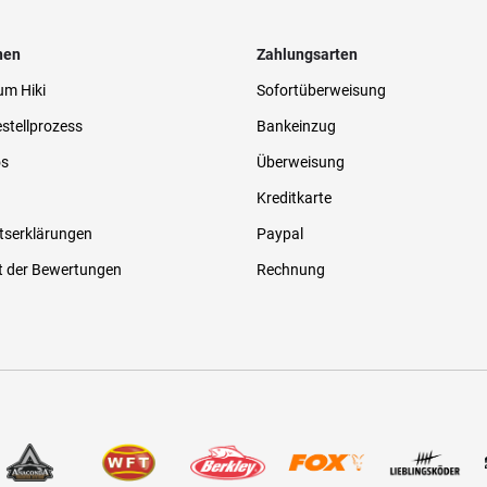
nen
Zahlungsarten
um Hiki
Sofortüberweisung
stellprozess
Bankeinzug
os
Überweisung
Kreditkarte
tserklärungen
Paypal
t der Bewertungen
Rechnung