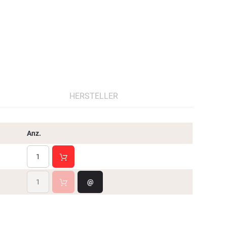
HERSTELLER
Anz.
@