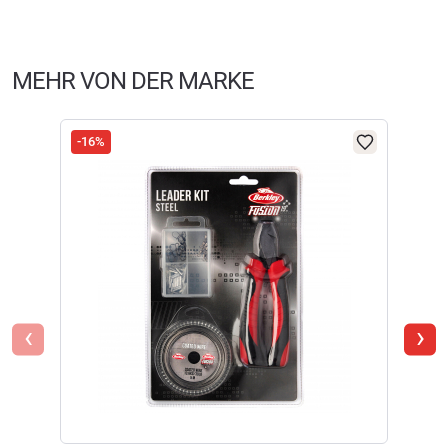
Herstellerinformationen:
4 Sterne
(2)
147264
Markenname:
Berkley
3 Sterne
(1)
Anschrift:
Tinstraat 3, 4823AA Breda
€
3,99
2 Sterne
(0)
MEHR VON DER MARKE
Telefon:
+49 69 50608 6240
1 Stern
(0)
E-Mail:
PFSalessDACH@purefishing.com
Ausverkauft
FILTER / SORTIERUNG
-16%
-35
Soft
Berkley Stahlvorfächer McMahon Steelon Wire-Wound
Angelfertige Stahlvorfächer zum Kunstköderangeln. Inhalt: 3 Stück.
Verifizierte Bewertung
‹
›
Das Vorfach ist weiterzuempfehlen
geschrieben am
05.03.2026 über Trusted Shops