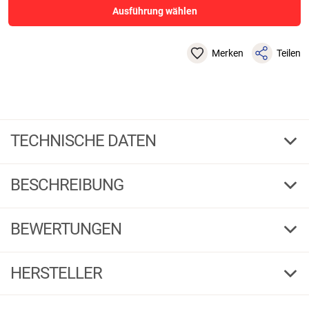
Ausführung wählen
Merken
Teilen
TECHNISCHE DATEN
15,0
Länge cm
BESCHREIBUNG
30
Tr.-Kr. lbs
1 / 6
G
F
BEWERTUNGEN
147265
Bestell-Nr.
15,0
4,69
(13)
HERSTELLER
20
5 Sterne
(10)