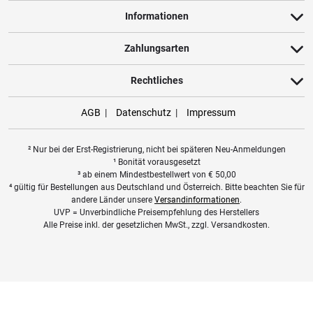
Informationen
Produktbewertungen können nur von Kunden erstellt
i
werden, die das Produkt in unserem Online-Shop gekauft
Zahlungsarten
haben. Sie erhalten dazu eine Aufforderung per Mail. Wir
nutzen Trusted Shops als unabhängigen Dienstleister für die
Rechtliches
Einholung von Bewertungen. Trusted Shops hat Maßnahmen
getroffen, um sicherzustellen, dass es es sich um echte
Bewertungen handelt.
Mehr Informationen
.
AGB
Datenschutz
Impressum
² Nur bei der Erst-Registrierung, nicht bei späteren Neu-Anmeldungen
¹ Bonität vorausgesetzt
³ ab einem Mindestbestellwert von
€
50,00
⁴ gültig für Bestellungen aus Deutschland und Österreich. Bitte beachten Sie für
andere Länder unsere
Versandinformationen
.
UVP = Unverbindliche Preisempfehlung des Herstellers
Alle Preise inkl. der gesetzlichen MwSt., zzgl. Versandkosten.