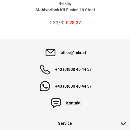
Berkley
Stahlvorfach Kit Fusion 19 Steel
Verifizierte Bewertung
€
33,90
€
28,37
alles passt gerne wieder.
geschrieben am
25.09.2021 über Trusted Shops
office@hiki.at
Verifizierte Bewertung
+43 (0)800 40 44 57
alles wie erwartet gut schnelle Lieferung
+43 (0)800 40 44 57
geschrieben am
05.11.2020 über Trusted Shops
Kontakt
Weitere Bewertungen ansehen
Service