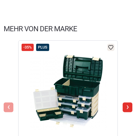
haben. Sie erhalten dazu eine Aufforderung per Mail. Wir
nutzen Trusted Shops als unabhängigen Dienstleister für die
Einholung von Bewertungen. Trusted Shops hat Maßnahmen
getroffen, um sicherzustellen, dass es es sich um echte
MEHR VON DER MARKE
Bewertungen handelt.
Mehr Informationen
.
-35%
PLUS
‹
›