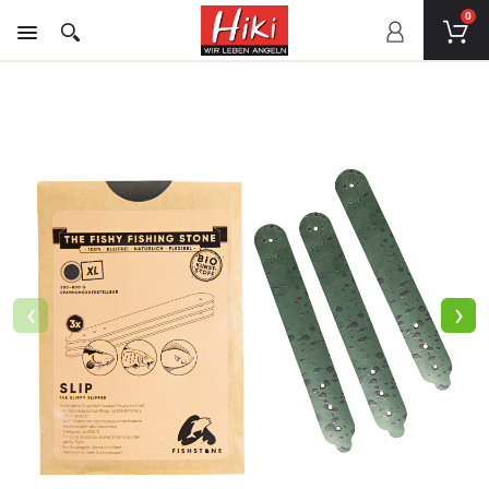
0
‹
›