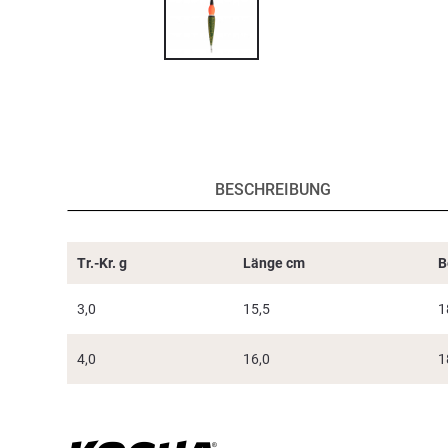
BESCHREIBUNG
Tr.-Kr. g
Länge cm
B
3,0
15,5
1
4,0
16,0
1