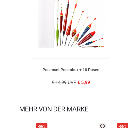
Posenset Posenbox + 10 Posen
€
14,99
UVP
€
5,99
MEHR VON DER MARKE
-56%
-56%