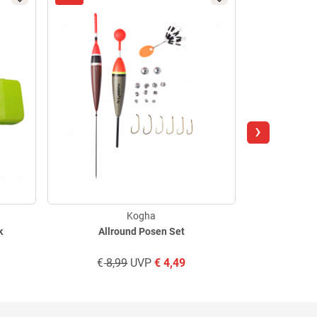
›
Kogha
k
Allround Posen Set
Hecht 
€
8,99
UVP
€
4,49
€
8,