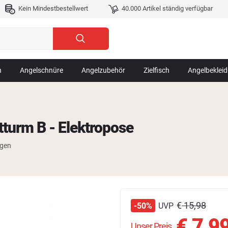
Kein Mindestbestellwert
40.000 Artikel ständig verfügbar
n
Angelschnüre
Angelzubehör
Zielfisch
Angelbeklei
turm B - Elektropose
ngen
€
15,98
UVP
-50%
€
7,9
Unser Preis