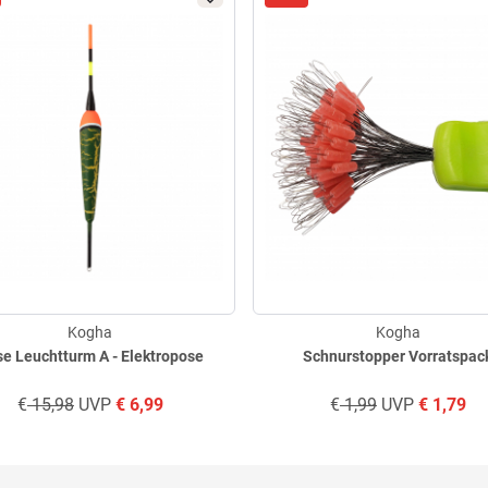
Kogha
Kogha
e Leuchtturm A - Elektropose
Schnurstopper Vorratspac
€
15,98
UVP
€
6,99
€
1,99
UVP
€
1,79