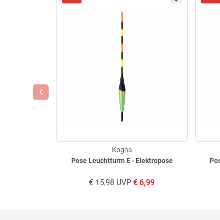
‹
Kogha
Pose Leuchtturm E - Elektropose
Pos
€
15,98
UVP
€
6,99