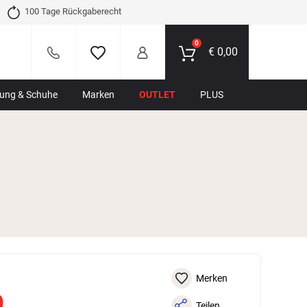
100 Tage Rückgaberecht
0
€
0,00
dung & Schuhe
Marken
OUTLET
PLUS
Merken
9
Teilen