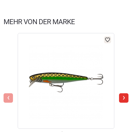
liegt.
Der „El Patron“-Spoon wiegt 2,5 g und besitzt eine Tropfenform, sowie
MEHR VON DER MARKE
eine gewisse Vielseitigkeit, die ihn zu einer echten Geheimwaffe macht.
Dieser Ködertyp beginnt selbst bei langsamster Einholgeschwindigkeit
bereits zu arbeiten indem er durch seitliche Ausbruchsbewegungen
relativ starke Druckwellen erzeugt und verstärkt wird dieser
hochfrequente Lauf durch das dünne Material. So ist es ein leichtes die
Aufmerksamkeit der Forellen zu gewinnen.
Sein Gewicht macht den „El Nacho“ perfekt für das Absuchen der oberen
und mittleren Wasserschicht. Um die maximale Funktionalität aus den
Monkey Spoons herauszuholen, sollte er mit langsamer bis mittlerer
Geschwindigkeit linear eingekurbelt werden, man kann ihn aber auch
absinken lassen und dann jiggend einholen.
‹
›