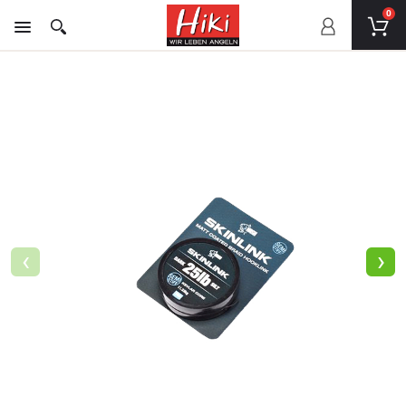
0
‹
›