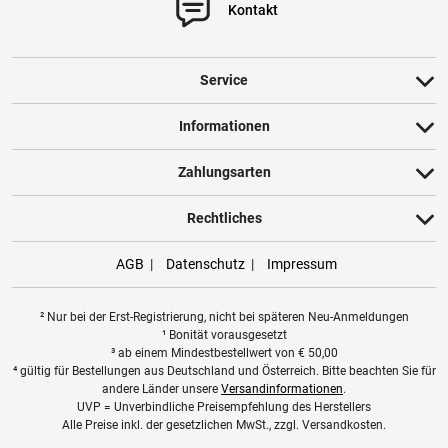
Kontakt
Einlegeverfahren.
Highlights
Räucherlauge mit Kräutern und Gewürzen
Service
Ausreichend für 8 Liter Wasser
Einwirkzeit bis zu 8 Std.
Informationen
Produktdetails
Zahlungsarten
Frei von Konservierungsstoffen und Geschmacksverstärkern
Natürliche Zusammensetzung mit Salz und Kräutern
Rechtliches
Geeignet zum Einlegen von Fischen und zum Trocken und Würzen
von Fleisch
AGB
Datenschutz
Impressum
Technische Daten/Lieferumfang
Inhalt: ca. 560 g
² Nur bei der Erst-Registrierung, nicht bei späteren Neu-Anmeldungen
Reichweite: ausreichend für 8 Liter Wasser
¹ Bonität vorausgesetzt
Einwirkzeit: bis zu 8 Std.
³ ab einem Mindestbestellwert von
€
50,00
⁴ gültig für Bestellungen aus Deutschland und Österreich. Bitte beachten Sie für
andere Länder unsere
Versandinformationen
.
Anwendung
UVP = Unverbindliche Preisempfehlung des Herstellers
Einlegen der Fische bei einer Einwirkzeit von ca. 8 Stunden
Alle Preise inkl. der gesetzlichen MwSt., zzgl. Versandkosten.
Trocken und Würzen von Fleisch