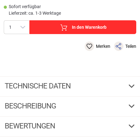
Sofort verfügbar
Lieferzeit: ca. 1-3 Werktage
In den Warenkorb
Merken
Teilen
TECHNISCHE DATEN
Pearl Ayu
Farbe
BESCHREIBUNG
23
Gew. g
BEWERTUNGEN
Pearl Ayu
3/0
Haken-Gr.
1
Inhalt
23