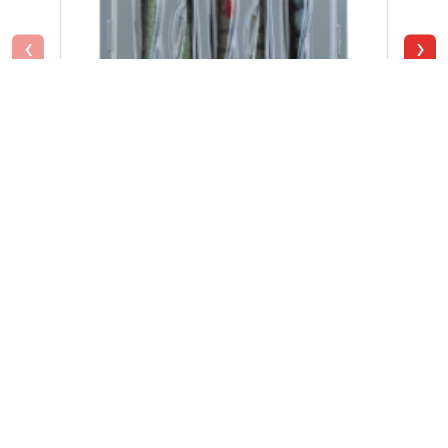
‹
›
Prorex
Real Slim Shady Live Set
€
8,99
office@hiki.at