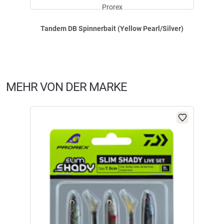
Zink-Kopf überzeugt er nicht nur durch Umweltfreundlichkeit, sondern
Prorex
auch durch ein schnelles Sinkverhalten. Das besonders dünne, kleinere
Willow-Blade sorgt dafür, dass der Köder bereits bei geringer
Tandem DB Spinnerbait (Yellow Pearl/Silver)
Geschwindigkeit sauber anläuft und sich hervorragend langsam führen
lässt. Am 3/0-Einzelhaken befindet sich ein integrierter Bait-Holder, der
Trailer sicher fixiert. Optimal geeignet sind Trailer in einer Größe von 8 bis
12,5 cm. Hakengröße: 3/0. Gewicht Kopf: 14 g. Gewicht Gesamt: 23 g.
Größen: 8 - 12,5 cm.
MEHR VON DER MARKE