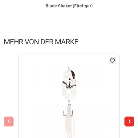
sich unheimlich weit werfen lässt, schon seit über 30 Jahren erfolgreich.
Blade Shaker (Firetiger)
Mit ihm zusammen hat Zeck jetzt eine bleifreie Zikade konzipiert, die zu
100% Ulis Wünschen entspricht. Die Führung ist wirklich kinderleicht. Im
Prinzip genügt schon ein einfaches Einkurbeln. Je nach Stelle und
Produktbewertungen können nur von Kunden erstellt
i
Jahreszeit kann die Geschwindigkeit variieren. Schnelles Speedjiggen im
werden, die das Produkt in unserem Online-Shop gekauft
Freiwasser kann ebenfalls erfolgreich sein. Klassisches Jiggen über
haben. Sie erhalten dazu eine Aufforderung per Mail. Wir
Grund sollten Sie jedoch vermeiden, weil der Blade Shaker unter Zug
MEHR VON DER MARKE
einfach am besten arbeitet. Möchten Sie grundnah angeln, können Sie
nutzen Trusted Shops als unabhängigen Dienstleister für die
den Köder mit Hilfe von unterschiedlich schnellen
Einholung von Bewertungen. Trusted Shops hat Maßnahmen
Einholgeschwindigkeiten jedoch unter leichtem Zug in der "Absinkphase"
getroffen, um sicherzustellen, dass es es sich um echte
auch auf Grund "absacken" lassen. Aber auch oberflächennah geführt,
Bewertungen handelt.
Mehr Informationen
.
ist der Blade Shaker super fängig. Durch seine starken Vibrationen
macht er die Raubfische richtig aggressiv. Man hat sich bewusst für nur
einen Drilling entschieden. Dadurch können Sie den Blade Shaker auch
extrem grundnah führen, was sehr fängig sein kann. Durch die recht
vertikale Lage im Wasser kann die Nase des Blade Shakers immer wieder
auf Steine aufschlagen oder den Sand aufwühlen, was viele Raubfische
ebenfalls verrückt macht. Der Körper dient zusätzlich quasi als
Abstandshalter zwischen Drilling und Grund. Ein zweiter Drilling würde
‹
›
nur für unnötig viele Hänger sorgen und bedingt durch die recht kleine
Ködergröße nicht wirklich viel zu einer besseren Bissausbeute beitragen.
Der Blade Shaker hat 4 Einhängeösen. Vorne befestigt, vibriert der Köder