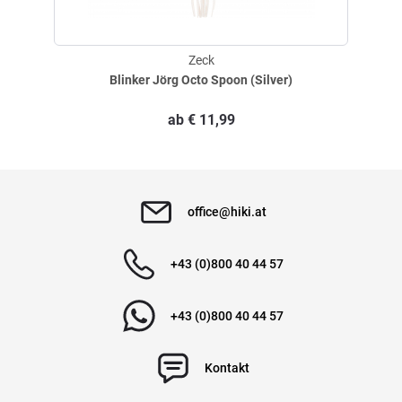
nur leicht. Diese vordere Öse können Sie zum Beispiel in sehr starker
Strömung nutzen. Umso weiter Sie den Blade Shaker hinten einhängen,
umso stärker vibriert er. Im ruhigen Wasser können Sie beispielsweise
Zeck
das dritte Loch (von vorne) verwenden.
Blinker Jörg Octo Spoon (Silver)
Produkteigenschaften:
ab
€
11,99
Blade Bait von Uli Beyer
Vibrierender Weitwurf-Köder
Ideal zum Power-Fishing
Bleifrei
Blade Bait
office@hiki.at
Material: Zamak
+43 (0)800 40 44 57
+43 (0)800 40 44 57
Kontakt