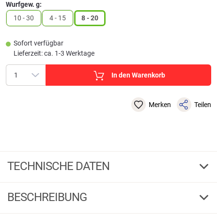
Wurfgew. g:
10 - 30
4 - 15
8 - 20
Sofort verfügbar
Lieferzeit: ca. 1-3 Werktage
In den Warenkorb
Merken
Teilen
TECHNISCHE DATEN
210
Länge cm
BESCHREIBUNG
2
Teile
Kogha Spinnrute Target Carbon Spin 210 cm 8-20 g