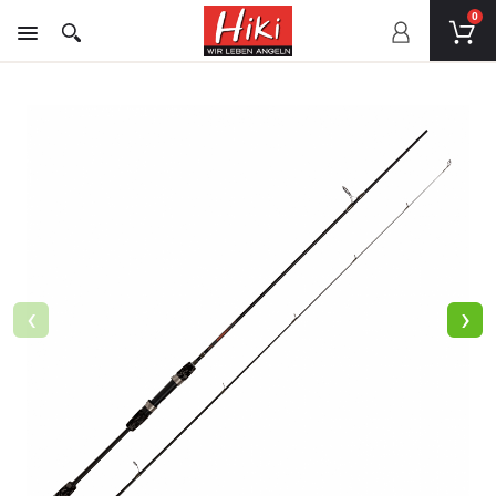
0
‹
›