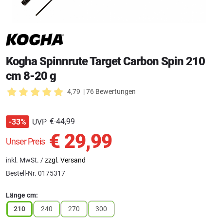
Kogha Spinnrute Target Carbon Spin 210
cm 8-20 g
4,79
| 76 Bewertungen
€
44,99
UVP
-33%
€
29,99
Unser Preis
inkl. MwSt. /
zzgl. Versand
Bestell-Nr.
0175317
Länge cm:
210
240
270
300