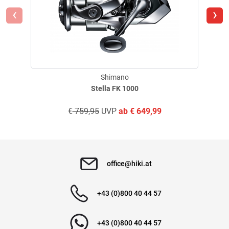
X-PROTECT
‹
›
SVS INFINITY MD TUNE SHIELDED A-RB
SUPER FREE SPOOL
Shimano
Stella FK 1000
€
759,95
UVP
ab
€
649,99
office@hiki.at
+43 (0)800 40 44 57
+43 (0)800 40 44 57