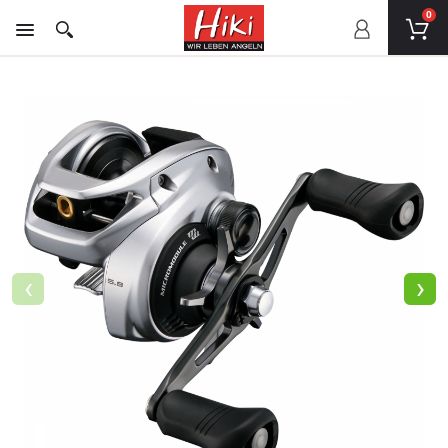
0
‹
›