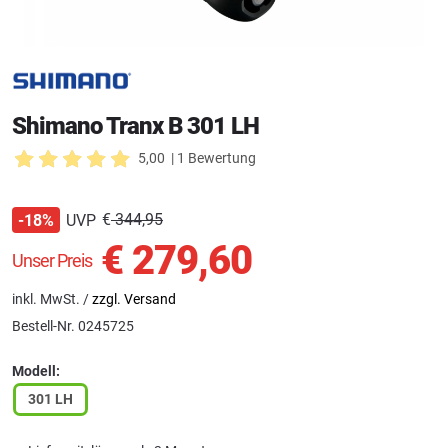
Shimano Tranx B 301 LH
5,00
| 1 Bewertung
€
344,95
UVP
-18%
€
279,60
Unser Preis
inkl. MwSt. /
zzgl. Versand
Bestell-Nr.
0245725
Modell:
301 LH